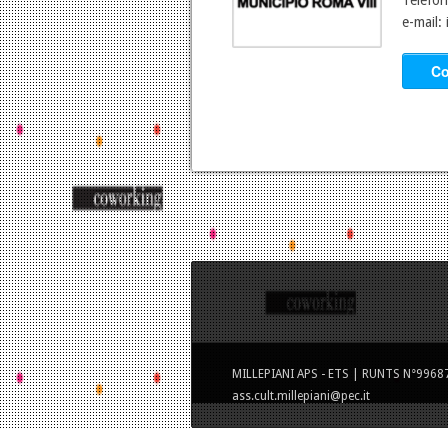
Telefo
e-mail:
Co
MILLEPIANI APS - ETS | RUNTS N°99687 
ass.cult.millepiani@pec.it