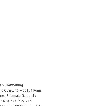
iani Coworking
colò Odero, 13 – 00154 Roma
inea B fermata Garbatella
ee 670, 673, 715, 716.