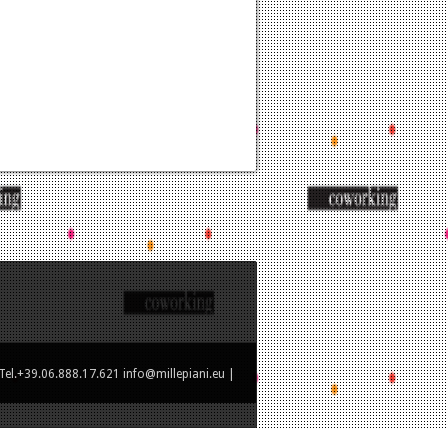
el.+39.06.888.17.621 info@millepiani.eu |