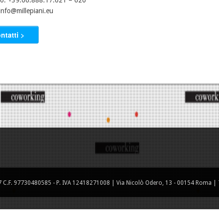
no: +39.06.888.17.621 – 620
info@millepiani.eu
ntatti >
C.F. 97730480585 - P. IVA 12418271008 | Via Nicolò Odero, 13 - 00154 Roma | T