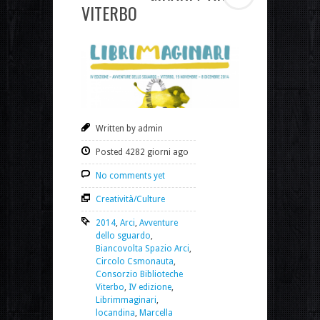
VITERBO
Written by admin
Posted 4282 giorni ago
No comments yet
Creatività/Culture
2014
,
Arci
,
Avventure
dello sguardo
,
Biancovolta Spazio Arci
,
Circolo Csmonauta
,
Consorzio Biblioteche
Viterbo
,
IV edizione
,
Librimmaginari
,
locandina
,
Marcella