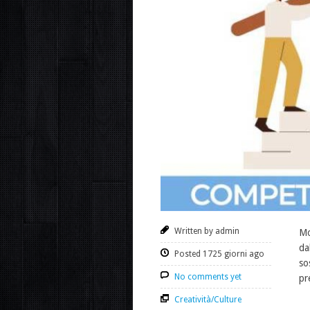
Written by admin
Mo
da
Posted 1725 giorni ago
so
No comments yet
pr
Creatività/Culture