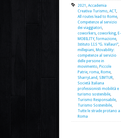
2021
,
Accademia
Creativa Turismo
,
ACT
,
All routes lead to Rome
,
Competenze al servizio
dei viaggiatori
,
coworkers
,
coworking
,
E-
MOBILITY
,
formazione
,
Istituto I.I.S “G. Vallauri”
,
millepiani
,
Movability:
competenze al servizio
delle persone in
movimento
,
Piccole
Patrie
,
roma
,
Rome
,
SharryLand
,
SIMTUR
,
Società Italiana
professionisti mobilità e
turismo sostenibile
,
Turismo Responsabile
,
Turismo Sostenibile
,
Tutte le strade protano a
Roma