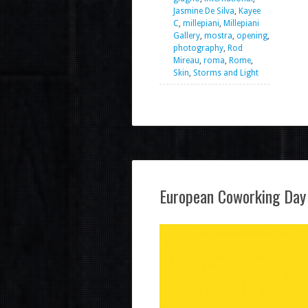
Jasmine De Silva
,
Kayee
C
,
millepiani
,
Millepiani
Gallery
,
mostra
,
opening
,
photography
,
Rod
Mireau
,
roma
,
Rome
,
Skin
,
Storms and Light
European Coworking Day 