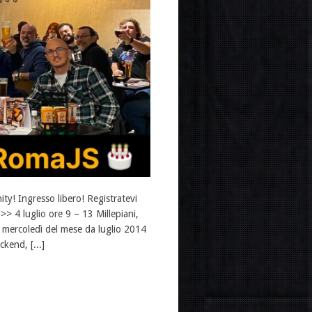
! Ingresso libero! Registratevi
4 luglio ore 9 – 13 Millepiani,
 mercoledì del mese da luglio 2014
ckend, [...]