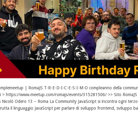
mplemeetup | RomaJS T-R-E-D-I-C-E-S-I-M-O compleanno della community
i > https://www.meetup.com/romajs/events/315281506/ >> Sito RomaJS >> 
a Nicolò Odero 13 – Roma La Community JavaScript si incontra ogni terzo
frutta il linguaggio JavaScript per parlare di sviluppo frontend, sviluppo ba