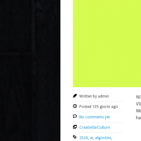
Written by admin
NI
VI
Posted 105 giorni ago
Mi
No comments yet
ha
Creatività/Culture
2026
,
ai
,
algoritmi
,