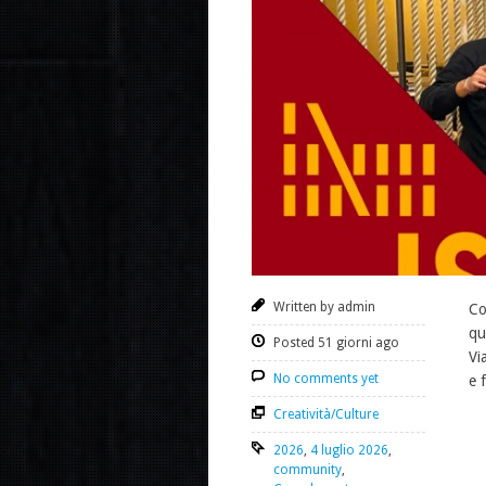
Written by admin
Co
qu
Posted 51 giorni ago
Vi
No comments yet
e 
Creatività/Culture
2026
,
4 luglio 2026
,
community
,