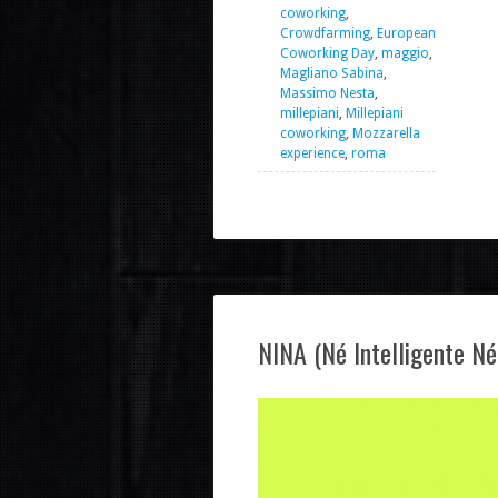
coworking
,
Crowdfarming
,
European
Coworking Day
,
maggio
,
Magliano Sabina
,
Massimo Nesta
,
millepiani
,
Millepiani
coworking
,
Mozzarella
experience
,
roma
NINA (Né Intelligente Né 