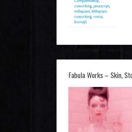
Complemeetup
,
coworking
,
javascript
,
millepiani
,
Millepiani
coworking
,
roma
,
RomaJS
Fabula Works – Skin, St