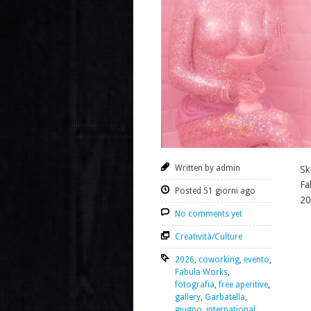
Written by admin
Sk
Fa
Posted 51 giorni ago
20
No comments yet
Creatività/Culture
2026
,
coworking
,
evento
,
Fabula Works
,
fotografia
,
free aperitive
,
gallery
,
Garbatella
,
giugno
,
international
,