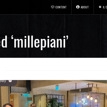
CONTENT
ABOUT
IL
d ‘millepiani’
S