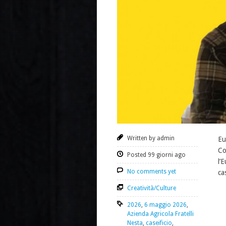
Written by admin
Eu
Co
Posted 99 giorni ago
l’
No comments yet
ca
Creatività/Culture
2026
,
6 maggio 2026
,
Azienda Agricola Fratelli
Nesta
,
caseificio
,