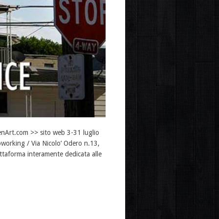
senArt.com >> sito web 3-31 luglio
oworking / Via Nicolo’ Odero n.13,
aforma interamente dedicata alle