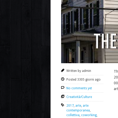
Written by admin
Th
20
Posted 3305 giorni ago
00
No comments yet
ar
Creatività/Culture
2017
,
arte
,
arte
contemporanea
,
collettiva
,
coworking
,