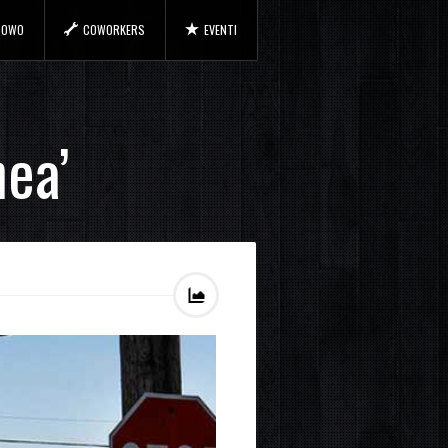
 COWO
COWORKERS
EVENTI
ea’