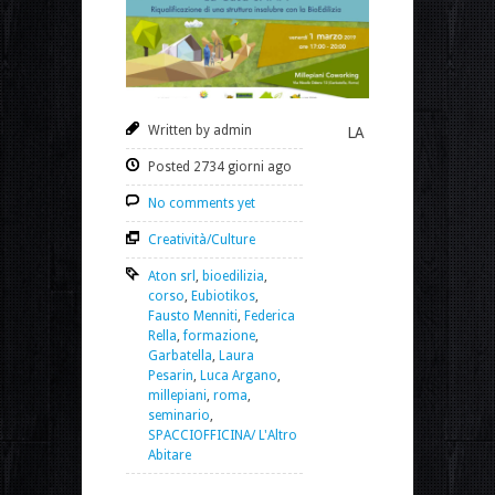
Written by admin
LA
Posted 2734 giorni ago
No comments yet
Creatività/Culture
Aton srl
,
bioedilizia
,
corso
,
Eubiotikos
,
Fausto Menniti
,
Federica
Rella
,
formazione
,
Garbatella
,
Laura
Pesarin
,
Luca Argano
,
millepiani
,
roma
,
seminario
,
SPACCIOFFICINA/ L'Altro
Abitare