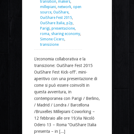
transition
,
makers
,
millepiani
,
network
,
open
source
,
OuiShare
,
OuiShare Fest 2015
,
OuiShare Italia
,
p2p
,
Parigi
,
presentazione
,
roma
,
sharing economy
,
Simone Cicero
,
transizione
L’economia collaborativa e la
transizione: OuiShare Fest 2015
OuiShare Fest Kick-off’. mini-
aperitivo con una presentazione di
come si può essere coinvolti in
questa avventura, in
contemporanea con Parigi / Berlino,
/ Madrid / Londra / Barcellona
/Bruxelles Millepiani Coworking –
12 febbraio alle ore 19,Via Nicolò
Odero 13 – Roma “OuiShare Italia
presenta – in [...]