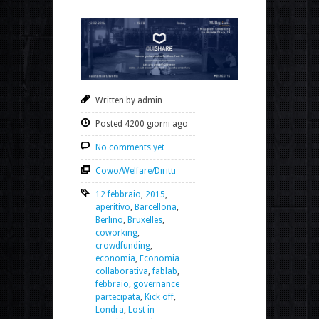
Written by admin
Posted 4200 giorni ago
No comments yet
Cowo/Welfare/Diritti
12 febbraio
,
2015
,
aperitivo
,
Barcellona
,
Berlino
,
Bruxelles
,
coworking
,
crowdfunding
,
economia
,
Economia
collaborativa
,
fablab
,
febbraio
,
governance
partecipata
,
Kick off
,
Londra
,
Lost in