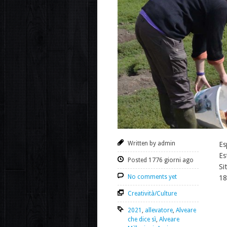
Written by admin
Es
Es
Posted 1776 giorni ago
Si
No comments yet
18
Creatività/Culture
2021
,
allevatore
,
Alveare
che dice sì
,
Alveare