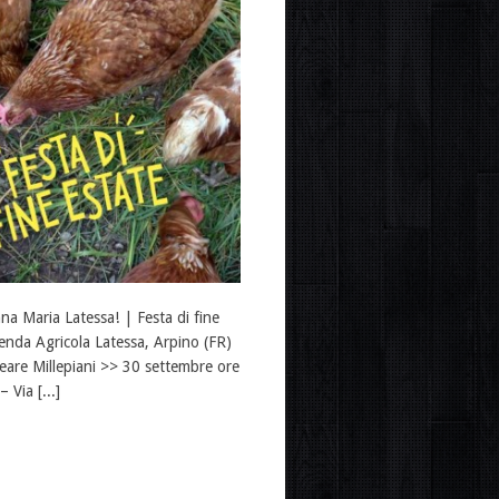
Maria Latessa! | Festa di fine
enda Agricola Latessa, Arpino (FR)
veare Millepiani >> 30 settembre ore
Via [...]