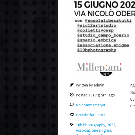
Written by admin
FA
Ro
Posted 1517 giorni ago
83
No comments yet
de
Creatività/Culture
10b Photography
,
2022
,
Associazione Enigma
,