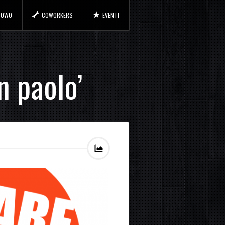
 COWO
COWORKERS
EVENTI
n paolo’