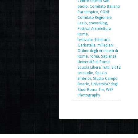
Centro Diurno San
paolo
,
Comitato Italiano
Paralimpico
,
CONI
Comitato Regionale
Lazio
,
coworking
,
Festival Architettura
Roma
,
festivalarchitettura
,
Garbatella
,
millepiani
,
Ordine degli Architetti di
Roma
,
roma
,
Sapienza
Università di Roma
,
Scuola Libera Tutti
,
Sic12
artstudio
,
Spazio
Embrice
,
Studio Campo
Boario
,
Universita? degli
Studi Roma Tre
,
WSP
Photography