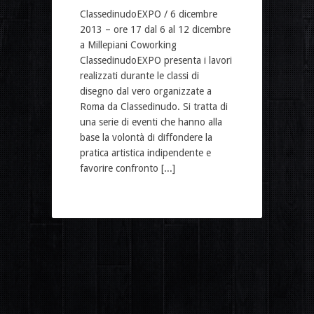
ClassedinudoEXPO / 6 dicembre
2013 – ore 17 dal 6 al 12 dicembre
a Millepiani Coworking
ClassedinudoEXPO presenta i lavori
realizzati durante le classi di
disegno dal vero organizzate a
Roma da Classedinudo. Si tratta di
una serie di eventi che hanno alla
base la volontà di diffondere la
pratica artistica indipendente e
favorire confronto [...]