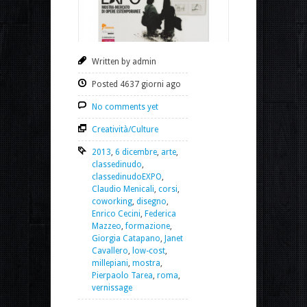
Written by admin
Posted 4637 giorni ago
No comments yet
Creatività/Culture
2013
,
6 dicembre
,
arte
,
classedinudo
,
classedinudoEXPO
,
Claudio Menicali
,
corsi
,
coworking
,
disegno
,
Enrico Cecini
,
Federica
Mazzeo
,
formazione
,
Giorgia Catapano
,
Janet
Cavallero
,
low-cost
,
millepiani
,
mostra
,
Pierpaolo Tarea
,
roma
,
vernissage