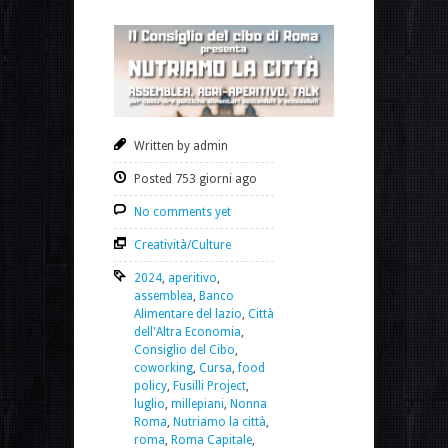
Written by admin
Posted 753 giorni ago
No comments yet
Creatività/Culture
2024
,
aperitivo
,
assemblea
,
Banco
Alimentare del lazio
,
Città
dell'Altra Economia
,
Consiglio del Cibo
,
coworking
,
Cursa
,
food
policy
,
Fusilli Project
,
luglio
,
millepiani
,
Nonna
Roma
,
Nutriamo la città
,
roma
,
Roma Capitale
,