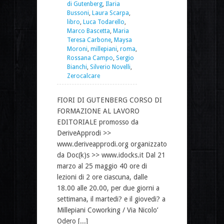
di Gutenberg
,
Ilaria
Bussoni
,
Laura Scarpa
,
libro
,
Luca Todarello
,
Marco Bascetta
,
Maria
Teresa Carbone
,
Maysa
Moroni
,
millepiani
,
roma
,
Rossana Campo
,
Sergio
Bianchi
,
Silverio Novelli
,
Zerocalcare
FIORI DI GUTENBERG CORSO DI
FORMAZIONE AL LAVORO
EDITORIALE promosso da
DeriveApprodi >>
www.deriveapprodi.org organizzato
da Doc(k)s >> www.idocks.it Dal 21
marzo al 25 maggio 40 ore di
lezioni di 2 ore ciascuna, dalle
18.00 alle 20.00, per due giorni a
settimana, il martedi? e il giovedi? a
Millepiani Coworking / Via Nicolo’
Odero [...]