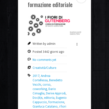
formazione editoriale
Written by admin
I
Posted 3442 giorni ago
No comments yet
Creatività/Culture
2017
,
Andrea
Cortellessa
,
Benedetto
Vecchi
,
corso
,
coworking
,
Dario
Cimaglia
,
Derive Approdi
,
Doc(k)s
,
editoria
,
Eugenio
Cappuccio
,
formazione
,
Gianluca Catalano
,
i fiori