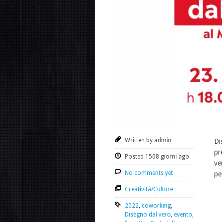
Written by admin
Di
pr
Posted 1508 giorni ago
ve
No comments yet
pe
Creatività/Culture
2022
,
coworking
,
Disegno dal vero
,
evento
,