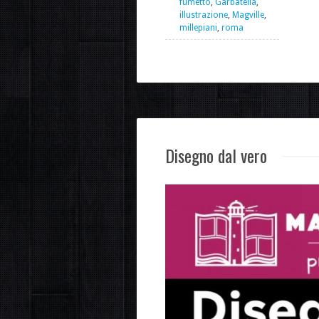
fumetto
,
Garbatella
,
illustrazione
,
Magville
,
millepiani
,
roma
Disegno dal vero