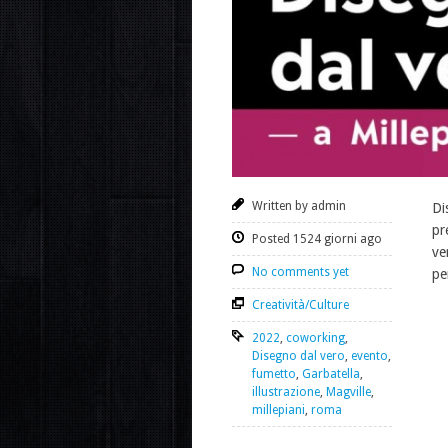
Written by admin
Di
pr
Posted 1524 giorni ago
ve
No comments yet
pe
Creatività/Culture
2022
,
coworking
,
Disegno dal vero
,
evento
,
fumetto
,
Garbatella
,
illustrazione
,
Magville
,
millepiani
,
roma