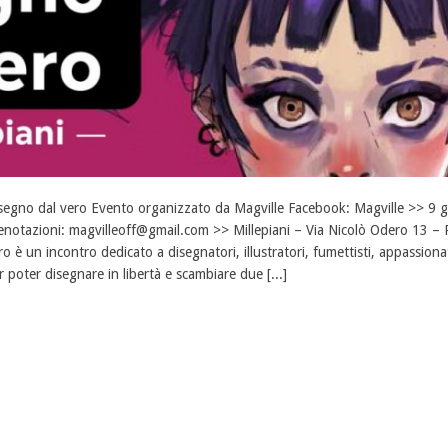
segno dal vero Evento organizzato da Magville Facebook: Magville >> 9 
enotazioni: magvilleoff@gmail.com >> Millepiani – Via Nicolò Odero 13 – 
ro è un incontro dedicato a disegnatori, illustratori, fumettisti, appassion
r poter disegnare in libertà e scambiare due [...]