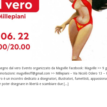
segno dal vero Evento organizzato da Magville Facebook: Magville >> 9 
enotazioni: magvilleoff@gmail.com >> Millepiani – Via Nicolò Odero 13 – 
ro è un incontro dedicato a disegnatori, illustratori, fumettisti, appassion
r poter disegnare in libertà e scambiare due [...]