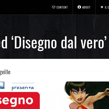
CONTENT
ABOUT
IL
d ‘Disegno dal vero’
ville