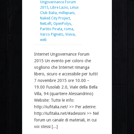
Ungovernance Forum
2015
,
Libre Lazio
,
Linux
Club Italia
,
millepiani
,
Naked City Project
,
NetLeft
,
OpenPolys
,
Partito Pirata
,
roma
,
Varco Pigneto
,
Visiva
,
web
Internet Ungovernance Forum
2015 Un evento per coloro che
vogliono che Internet rimanga
libero, sicuro e accessibile per tutti!
7 novembre 2015 ore 10.00 –
19.00 Fusolab 2.0, Viale della Bella
Villa, 94 (quartiere Alessandrino)
Website: Tutte le info:
http://iufitalia.net/ >> Per aderire:
http://iufitalia.net/#adesioni >> Nel
forum un canale di materiali, in cui
voi stessi [...]