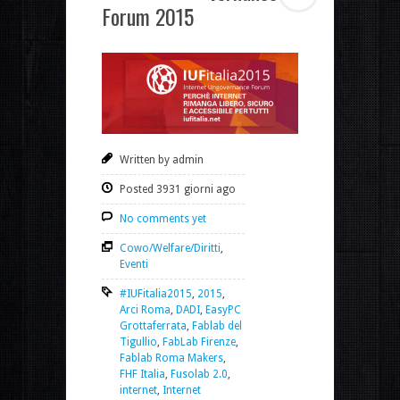
Forum 2015
Written by admin
Posted 3931 giorni ago
No comments yet
Cowo/Welfare/Diritti
,
Eventi
#IUFitalia2015
,
2015
,
Arci Roma
,
DADI
,
EasyPC
Grottaferrata
,
Fablab del
Tigullio
,
FabLab Firenze
,
Fablab Roma Makers
,
FHF Italia
,
Fusolab 2.0
,
internet
,
Internet