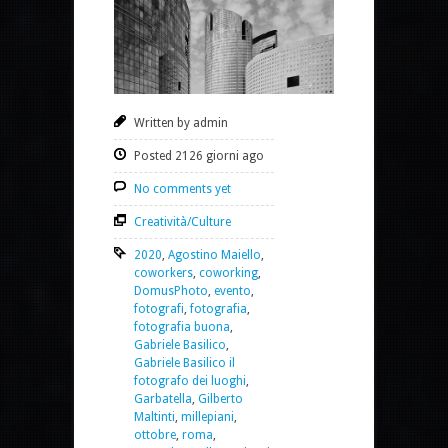
Written by admin
Posted 2126 giorni ago
No comments yet
Creatività/Culture
2020
,
Agostino Maiello
,
coworkers
,
coworking
,
DomusPhoto
,
evento
,
fotografi
,
fotografia
,
fotografia buona
,
Gabriele Basilico
,
Gabriele Basilico il
fotografo dei luoghi
,
Garbatella
,
Gilberto
Maltinti
,
millepiani
,
ottobre
,
roma
,