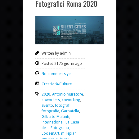
Fotografici Roma 2020
Written by admin
Posted 2175 giorni ago
No comments yet
Creatività/Culture
2020
,
Antonio Muratore
,
coworkers
,
coworking
,
evento
,
fotografi
,
fotografia
,
Garbatella
,
Gilberto Maltinti
,
international
,
La Casa
della Fotografia
,
LoosenArt
,
millepiani
,