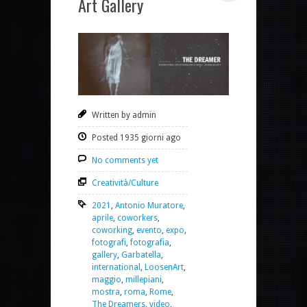
Art Gallery
Written by admin
Posted 1935 giorni ago
No comments yet
Creatività/Culture
2021
,
Antonio Muratore
,
aprile
,
coworkers
,
coworking
,
evento
,
expo
,
fotografi
,
fotografia
,
gallery
,
Garbatella
,
international
,
LoosenArt
,
maggio
,
millepiani
,
mostra
,
roma
,
Rome
,
The Dreamers
,
video
,