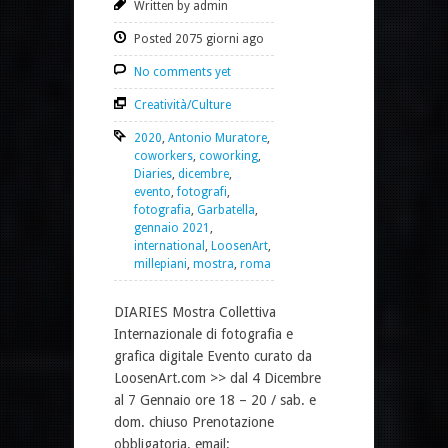
Written by admin
Posted 2075 giorni ago
No comments yet
Creatività/Culture
2020
,
Antonio Muratore
,
coworkers
,
coworking
,
Diaries
,
dicembre
,
evento
,
fotografi
,
fotografia
,
Garbatella
,
gennaio 2021
,
international
,
LoosenArt
,
millepiani
,
mostra
,
roma
DIARIES Mostra Collettiva
Internazionale di fotografia e
grafica digitale Evento curato da
LoosenArt.com >> dal 4 Dicembre
al 7 Gennaio ore 18 – 20 / sab. e
dom. chiuso Prenotazione
obbligatoria. email: