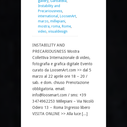
gallery
,
Garbatella
,
Instability and
Precariousness
,
international
,
LoosenArt
,
marzo
,
millepiani
,
mostra
,
roma
,
Rome
,
video
,
visualdesign
INSTABILITY AND
PRECARIOUSNESS Mostra
Collettiva Internazionale di video,
fotografia e grafica digitale Evento
curato da LoosenArt.com >> dal 5
marzo al 22 aprile ore 18 – 20 /
sab. e dom. chiuso Prenotazione
obbligatoria. email:
info@loosenart.com / sms: +39
3474962253 Millepiani – Via Nicolò
Odero 13 – Roma Ingresso libero
VISITA ONLINE >> Alla luce [...]