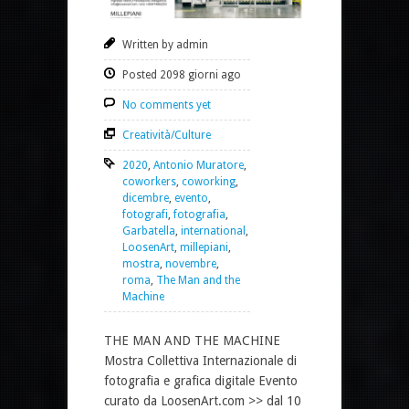
Written by admin
Posted 2098 giorni ago
No comments yet
Creatività/Culture
2020
,
Antonio Muratore
,
coworkers
,
coworking
,
dicembre
,
evento
,
fotografi
,
fotografia
,
Garbatella
,
international
,
LoosenArt
,
millepiani
,
mostra
,
novembre
,
roma
,
The Man and the
Machine
THE MAN AND THE MACHINE
Mostra Collettiva Internazionale di
fotografia e grafica digitale Evento
curato da LoosenArt.com >> dal 10