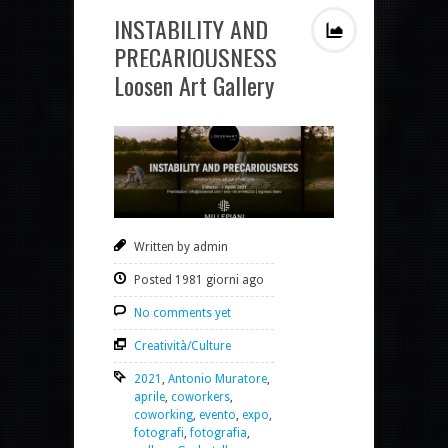
INSTABILITY AND
PRECARIOUSNESS
Loosen Art Gallery
Written by admin
Posted 1981 giorni ago
No comments yet
Creatività/Culture
2021
,
Antonio Muratore
,
aprile
,
coworkers
,
coworking
,
evento
,
expo
,
fotografi
,
fotografia
,