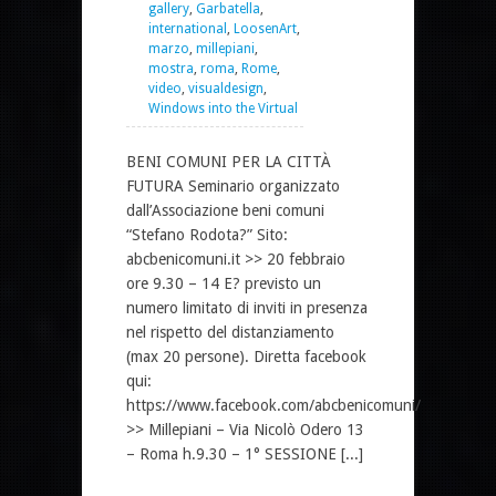
gallery
,
Garbatella
,
international
,
LoosenArt
,
marzo
,
millepiani
,
mostra
,
roma
,
Rome
,
video
,
visualdesign
,
Windows into the Virtual
BENI COMUNI PER LA CITTÀ
FUTURA Seminario organizzato
dall’Associazione beni comuni
“Stefano Rodota?” Sito:
abcbenicomuni.it >> 20 febbraio
ore 9.30 – 14 E? previsto un
numero limitato di inviti in presenza
nel rispetto del distanziamento
(max 20 persone). Diretta facebook
qui:
https://www.facebook.com/abcbenicomuni/
>> Millepiani – Via Nicolò Odero 13
– Roma h.9.30 – 1° SESSIONE [...]