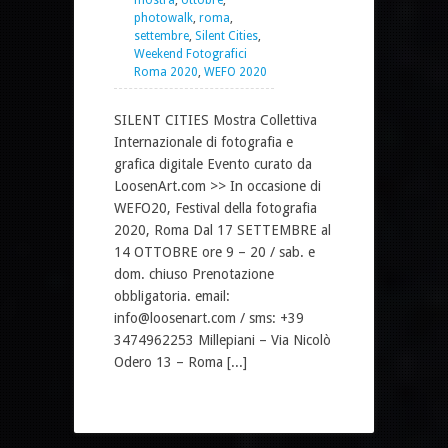
mostra
,
ottobre
,
photowalk
,
roma
,
settembre
,
Silent Cities
,
Weekend Fotografici
Roma 2020
,
WEFO 2020
SILENT CITIES Mostra Collettiva
Internazionale di fotografia e
grafica digitale Evento curato da
LoosenArt.com >> In occasione di
WEFO20, Festival della fotografia
2020, Roma Dal 17 SETTEMBRE al
14 OTTOBRE ore 9 – 20 / sab. e
dom. chiuso Prenotazione
obbligatoria. email:
info@loosenart.com / sms: +39
3474962253 Millepiani – Via Nicolò
Odero 13 – Roma [...]