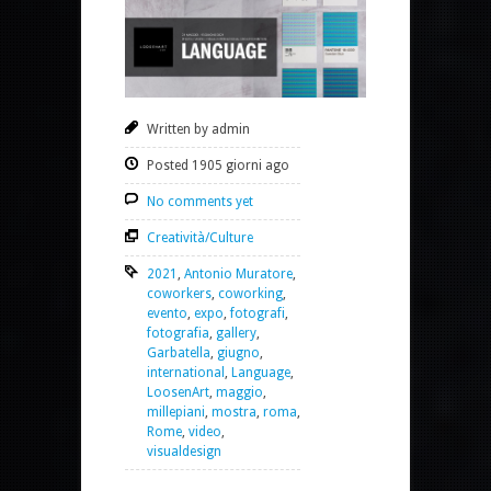
Written by admin
Posted 1905 giorni ago
No comments yet
Creatività/Culture
2021
,
Antonio Muratore
,
coworkers
,
coworking
,
evento
,
expo
,
fotografi
,
fotografia
,
gallery
,
Garbatella
,
giugno
,
international
,
Language
,
LoosenArt
,
maggio
,
millepiani
,
mostra
,
roma
,
Rome
,
video
,
visualdesign