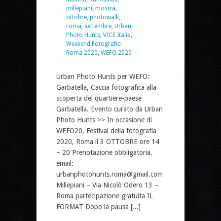
millepiani
,
mostra
,
ottobre
,
photowalk
,
roma
,
settembre
,
Urban
Photo Hunts
,
VICE Italia
,
Weekend Fotografici
Roma 2020
,
WEFO 2020
Urban Photo Hunts per WEFO:
Garbatella, Caccia fotografica alla
scoperta del quartiere-paese
Garbatella. Evento curato da Urban
Photo Hunts >> In occasione di
WEFO20, Festival della fotografia
2020, Roma il 3 OTTOBRE ore 14
– 20 Prenotazione obbligatoria.
email:
urbanphotohunts.roma@gmail.com
Millepiani – Via Nicolò Odero 13 –
Roma partecipazione gratuita IL
FORMAT Dopo la pausa [...]