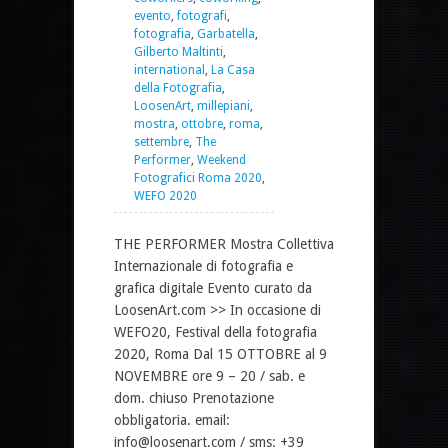
evento
,
fotografi
,
fotografia
,
Garbatella
,
Gilberto Maltinti
,
international
,
La Casa
della Fotografia
,
LoosenArt
,
millepiani
,
mostra
,
ottobre
,
roma
,
settembre
,
The
Performer
,
Weekend
Fotografici Roma 2020
,
WEFO 2020
THE PERFORMER Mostra Collettiva
Internazionale di fotografia e
grafica digitale Evento curato da
LoosenArt.com >> In occasione di
WEFO20, Festival della fotografia
2020, Roma Dal 15 OTTOBRE al 9
NOVEMBRE ore 9 – 20 / sab. e
dom. chiuso Prenotazione
obbligatoria. email:
info@loosenart.com / sms: +39