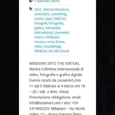
Creatività/Culture
2021
,
Antonio Muratore
,
coworkers
,
coworking
,
evento
,
expo
,
febbraio
,
fotografi
,
fotografia
,
gallery
,
Garbatella
,
international
,
LoosenArt
,
marzo
,
millepiani
,
mostra
,
roma
,
Rome
,
video
,
visualdesign
,
Windows into the Virtual
WINDOWS INTO THE VIRTUAL
Mostra Collettiva Internazionale di
video, fotografia e grafica digitale
Evento curato da LoosenArt.com
>> dal 5 febbraio al 4 marzo ore 18
– 20 / sab. e dom. chiuso
Prenotazione obbligatoria. email:
info@loosenart.com / sms: +39
3474962253 Millepiani – Via Nicolò
Odero 13 – Roma Ingresso libero