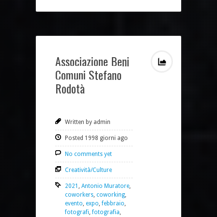
Associazione Beni
Comuni Stefano
Rodotà
Written by admin
Posted 1998 giorni ago
No comments yet
Creatività/Culture
2021
,
Antonio Muratore
,
coworkers
,
coworking
,
evento
,
expo
,
febbraio
,
fotografi
,
fotografia
,