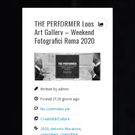
THE PERFORMER Loosen
Art Gallery – Weekend
Fotografici Roma 2020
Written by admin
Posted 2126 giorni ago
No comments yet
Creatività/Culture
2020
,
Antonio Muratore
,
coworkers
,
coworking
,