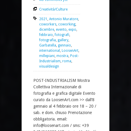
Creatività/Culture
2021
,
Antonio Muratore
,
coworkers
,
coworking
,
dicembre
,
evento
,
expo
,
febbraio
,
fotografi
,
fotografia
,
gallery
,
Garbatella
,
gennaio
,
international
,
LoosenArt
,
millepiani
,
mostra
,
Post-
Industrialism
,
roma
,
visualdesign
POST-INDUSTRIALISM Mostra
Collettiva Internazionale di
fotografia e grafica digitale Evento
curato da LoosenArt.com >> dall’8
gennaio al 4 febbraio ore 18 – 20 /
sab. e dom. chiuso Prenotazione
obbligatoria. email:
info@loosenart.com / sms: +39