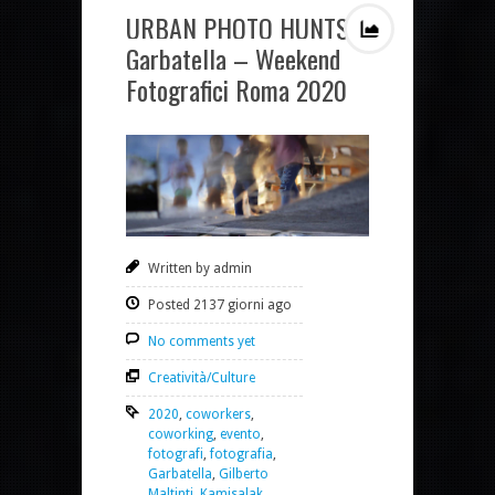
URBAN PHOTO HUNTS a
Garbatella – Weekend
Fotografici Roma 2020
Written by admin
Posted 2137 giorni ago
No comments yet
Creatività/Culture
2020
,
coworkers
,
coworking
,
evento
,
fotografi
,
fotografia
,
Garbatella
,
Gilberto
Maltinti
,
Kamisalak
,