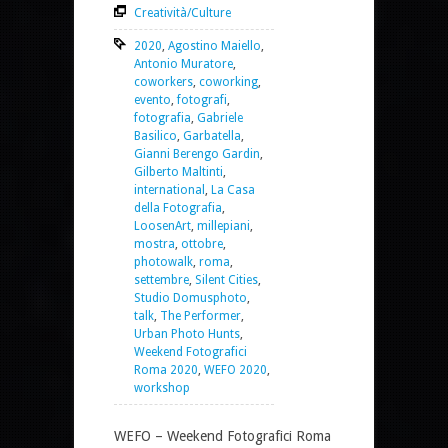
Creatività/Culture
2020
,
Agostino Maiello
,
Antonio Muratore
,
coworkers
,
coworking
,
evento
,
fotografi
,
fotografia
,
Gabriele
Basilico
,
Garbatella
,
Gianni Berengo Gardin
,
Gilberto Maltinti
,
international
,
La Casa
della Fotografia
,
LoosenArt
,
millepiani
,
mostra
,
ottobre
,
photowalk
,
roma
,
settembre
,
Silent Cities
,
Studio Domusphoto
,
talk
,
The Performer
,
Urban Photo Hunts
,
Weekend Fotografici
Roma 2020
,
WEFO 2020
,
workshop
WEFO – Weekend Fotografici Roma