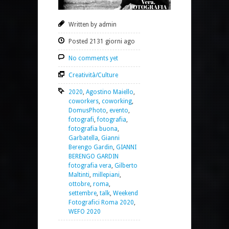
Written by admin
Posted 2131 giorni ago
No comments yet
Creatività/Culture
2020
,
Agostino Maiello
,
coworkers
,
coworking
,
DomusPhoto
,
evento
,
fotografi
,
fotografia
,
fotografia buona
,
Garbatella
,
Gianni
Berengo Gardin
,
GIANNI
BERENGO GARDIN
fotografia vera
,
Gilberto
Maltinti
,
millepiani
,
ottobre
,
roma
,
settembre
,
talk
,
Weekend
Fotografici Roma 2020
,
WEFO 2020