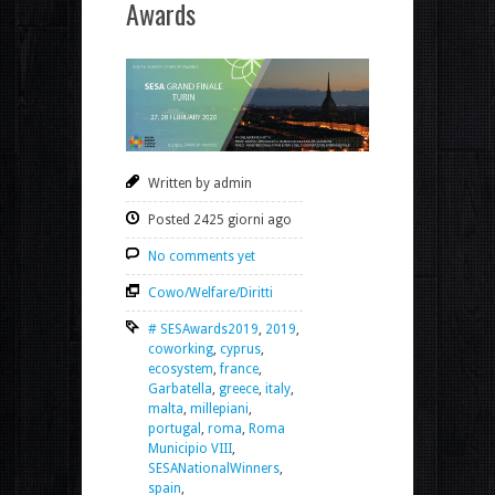
Awards
Written by admin
Posted 2425 giorni ago
No comments yet
Cowo/Welfare/Diritti
# SESAwards2019
,
2019
,
coworking
,
cyprus
,
ecosystem
,
france
,
Garbatella
,
greece
,
italy
,
malta
,
millepiani
,
portugal
,
roma
,
Roma
Municipio VIII
,
SESANationalWinners
,
spain
,