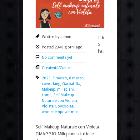
Written by admin
Il 6
x
Posted 2348 giorni ago
l’8!
No comments yet
Creatività/Culture
2020
,
6 marzo
,
8 marzo
,
coworking
,
Garbatella
,
Makeup
,
millepiani
,
roma
,
Self Makeup
Naturale con Violeta
,
Violeta Goycoolea
,
womenempowerment
Self Makeup Naturale con Violeta
OMAGGIO Millepiani a tutte le