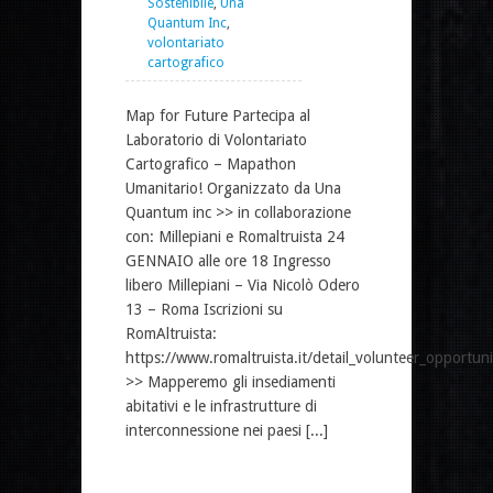
Sostenibile
,
Una
Quantum Inc
,
volontariato
cartografico
Map for Future Partecipa al
Laboratorio di Volontariato
Cartografico – Mapathon
Umanitario! Organizzato da Una
Quantum inc >> in collaborazione
con: Millepiani e Romaltruista 24
GENNAIO alle ore 18 Ingresso
libero Millepiani – Via Nicolò Odero
13 – Roma Iscrizioni su
RomAltruista:
https://www.romaltruista.it/detail_volunteer_opportun
>> Mapperemo gli insediamenti
abitativi e le infrastrutture di
interconnessione nei paesi [...]