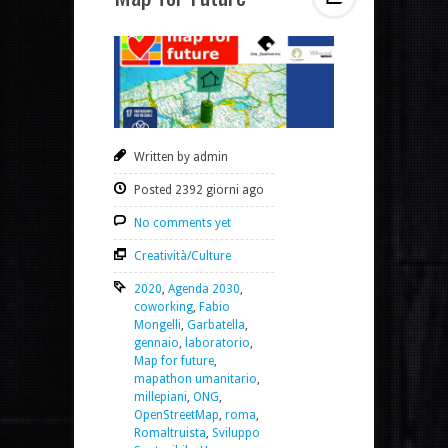
Written by admin
Posted 2392 giorni ago
No comments yet
Creatività/Culture
2020
,
Agenda 2030
,
coworking
,
Fabio
Mongelli
,
Garbatella
,
gennaio
,
laboratorio
,
Map for future
,
mapathon umanitario
,
millepiani
,
ONG
,
OpenStreetMap
,
roma
,
Romaltruista
,
Sviluppo