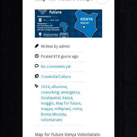
Written by admin
Posted 818 giorni ago
No comments yet
Creatività/Culture
2024
,
alluvione
,
coworking
,
emergenza
,
Goalspatial
,
Kenya
,
maggio
,
Map for future
,
mappe
,
millepiani
,
roma
,
Roma Altruista
,
volontariato
Map for Future Kenya Volontariato