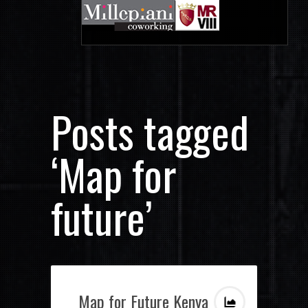
Posts tagged
‘Map for
future’
Map for Future Kenya