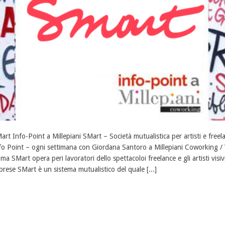
art Info-Point a Millepiani SMart – Società mutualistica per artisti e freel
fo Point – ogni settimana con Giordana Santoro a Millepiani Coworking /
ma SMart opera peri lavoratori dello spettacoloi freelance e gli artisti visivi
prese SMart è un sistema mutualistico del quale [...]