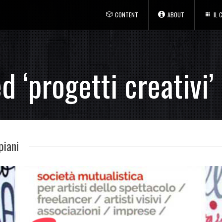
CONTENT
ABOUT
IL
d ‘progetti creativi’
piani