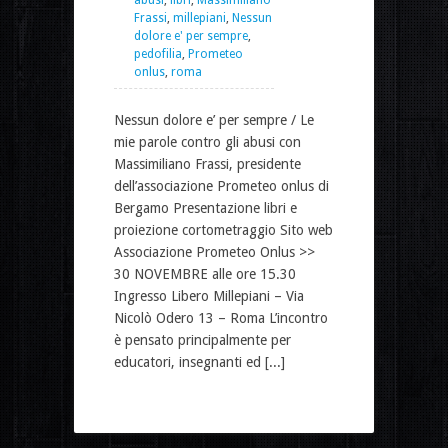
Frassi
,
millepiani
,
Nessun
dolore e' per sempre
,
pedofilia
,
Prometeo
onlus
,
roma
Nessun dolore e’ per sempre / Le
mie parole contro gli abusi con
Massimiliano Frassi, presidente
dell’associazione Prometeo onlus di
Bergamo Presentazione libri e
proiezione cortometraggio Sito web
Associazione Prometeo Onlus >>
30 NOVEMBRE alle ore 15.30
Ingresso Libero Millepiani – Via
Nicolò Odero 13 – Roma L’incontro
è pensato principalmente per
educatori, insegnanti ed [...]