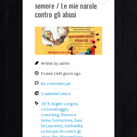
sempre / Le mie parole
contro gli abusi
Written by admin
Posted 2449 giorni ago
No comments yet
Creatività/Culture
2019
,
Angelo Longoni
,
cortometraggio
,
coworking
,
Eleonora
Ivone
,
formazione
,
Gaia
De Laurentiis
,
Garbatella
,
Le mie parole contro gli
abusi
,
libri
,
Massimiliano