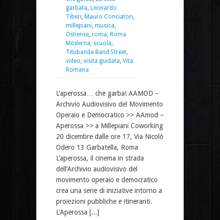
garbata
,
Leonardo
Tiberi
,
Mauro Conciatori
,
millepiani
,
musica
,
Ostiense
,
roma
,
Roma
Moderna
,
scuola
,
Titubanda Band Street
,
video
,
visita guidata
,
Vita
Romana
L’aperossa… che garba! AAMOD –
Archivio Audiovisivo del Movimento
Operaio e Democratico >> AAmod –
Aperossa >> a Millepiani Coworking
20 dicembre dalle ore 17, Via Nicolò
Odero 13 Garbatella, Roma
L’aperossa, il cinema in strada
dell’Archivio audiovisivo del
movimento operaio e democratico
crea una serie di iniziative intorno a
proiezioni pubbliche e itineranti.
L’Aperossa [...]