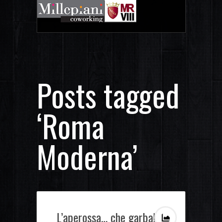
Posts tagged
‘Roma
Moderna’
L’aperossa… che garba!