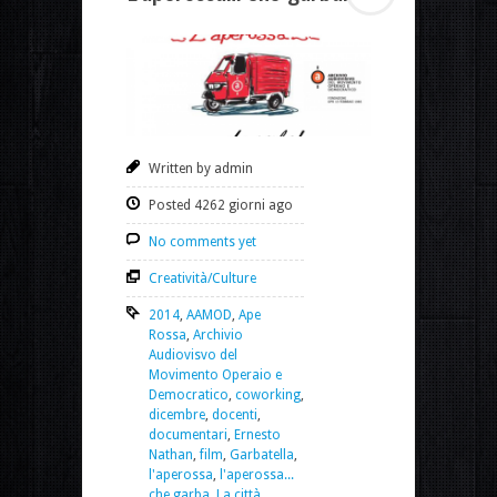
Written by admin
Posted 4262 giorni ago
No comments yet
Creatività/Culture
2014
,
AAMOD
,
Ape
Rossa
,
Archivio
Audiovisvo del
Movimento Operaio e
Democratico
,
coworking
,
dicembre
,
docenti
,
documentari
,
Ernesto
Nathan
,
film
,
Garbatella
,
l'aperossa
,
l'aperossa...
che garba
,
La città