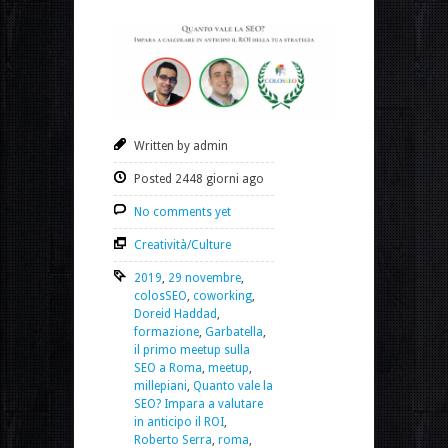
Written by admin
Posted 2448 giorni ago
No comments yet
Creatività/Culture
2019
,
29 novembre
,
colosSEO
,
coworking
,
Doreid Haddad
,
formazione
,
Garbatella
,
il primo meetup sulla
SEO a Roma
,
meetup
,
millepiani
,
Quanto vale la
SEO? Impara a valutare
in anticipo il ROI
,
Roberto Serra
,
roma
,