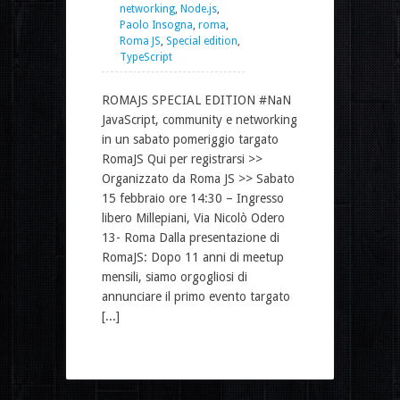
networking
,
Node.js
,
Paolo Insogna
,
roma
,
Roma JS
,
Special edition
,
TypeScript
ROMAJS SPECIAL EDITION #NaN
JavaScript, community e networking
in un sabato pomeriggio targato
RomaJS Qui per registrarsi >>
Organizzato da Roma JS >> Sabato
15 febbraio ore 14:30 – Ingresso
libero Millepiani, Via Nicolò Odero
13- Roma Dalla presentazione di
RomaJS: Dopo 11 anni di meetup
mensili, siamo orgogliosi di
annunciare il primo evento targato
[...]