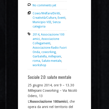
No comments yet
Cowo/Welfare/Diritti
,
Creatività/Culture
,
Eventi
,
Municipio VIII
,
Senza
categoria
2014
,
Associazione 100
amici
,
Associazione
Collegamenti
,
Associazione Radio Fuori
Onda
,
coworking
,
Garbatella
,
millepiani
,
roma
,
Salute mentale
,
workshop
Sociale 2.0: salute mentale
25 giugno 2014, ore 9 – 13.30
Millepiani Coworking – Via Nicolò
Odero, 13
Associazione 180amici
L’
, che
opera da anni nel territorio del