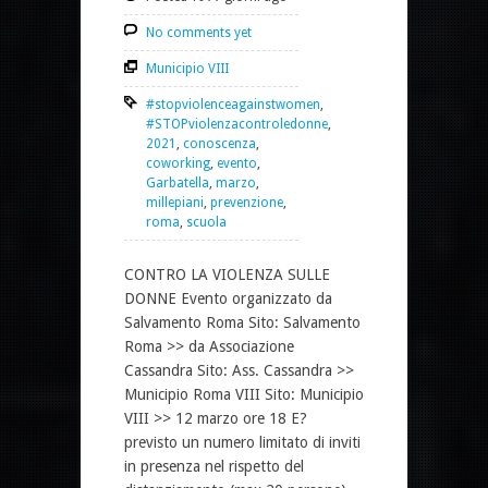
No comments yet
Municipio VIII
#stopviolenceagainstwomen
,
#STOPviolenzacontroledonne
,
2021
,
conoscenza
,
coworking
,
evento
,
Garbatella
,
marzo
,
millepiani
,
prevenzione
,
roma
,
scuola
CONTRO LA VIOLENZA SULLE
DONNE Evento organizzato da
Salvamento Roma Sito: Salvamento
Roma >> da Associazione
Cassandra Sito: Ass. Cassandra >>
Municipio Roma VIII Sito: Municipio
VIII >> 12 marzo ore 18 E?
previsto un numero limitato di inviti
in presenza nel rispetto del