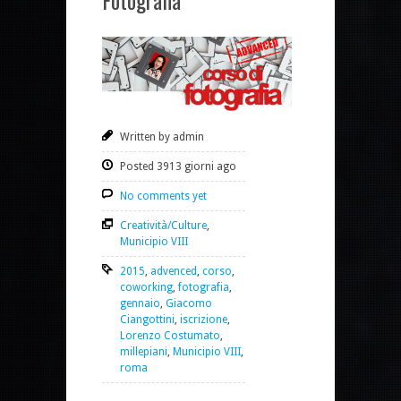
Fotografia
Written by admin
Posted 3913 giorni ago
No comments yet
Creatività/Culture
,
Municipio VIII
2015
,
advenced
,
corso
,
coworking
,
fotografia
,
gennaio
,
Giacomo
Ciangottini
,
iscrizione
,
Lorenzo Costumato
,
millepiani
,
Municipio VIII
,
roma