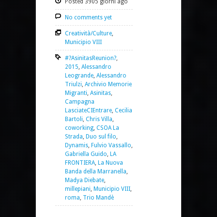
Posted 3905 giorni ago
No comments yet
Creatività/Culture
,
Municipio VIII
#?AsinitasReunion?
,
2015
,
Alessandro
Leogrande
,
Alessandro
Triulzi
,
Archivio Memorie
Migranti
,
Asinitas
,
Campagna
LasciateCIEntrare
,
Cecilia
Bartoli
,
Chris Villa
,
coworking
,
CSOA La
Strada
,
Duo sul filo
,
Dynamis
,
Fulvio Vassallo
,
Gabriella Guido
,
LA
FRONTIERA
,
La Nuova
Banda della Marranella
,
Madya Diebate
,
millepiani
,
Municipio VIII
,
roma
,
Trio Mandè