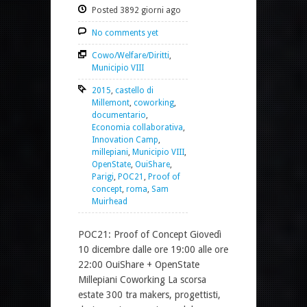
Posted 3892 giorni ago
No comments yet
Cowo/Welfare/Diritti
,
Municipio VIII
2015
,
castello di
Millemont
,
coworking
,
documentario
,
Economia collaborativa
,
Innovation Camp
,
millepiani
,
Municipio VIII
,
OpenState
,
OuiShare
,
Parigi
,
POC21
,
Proof of
concept
,
roma
,
Sam
Muirhead
POC21: Proof of Concept Giovedì
10 dicembre dalle ore 19:00 alle ore
22:00 OuiShare + OpenState
Millepiani Coworking La scorsa
estate 300 tra makers, progettisti,