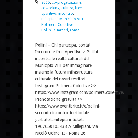
2025
,
co-progettazione
,
coworking
,
cultura
,
free-
aperitivo
,
incontro
,
millepiani
,
Municipio VIII
,
Polimera Colective
,
Pollini
,
quartieri
,
roma
Pollini – Chi partecipa, conta!
Incontro e free Aperitivo > Pollini
incontra le realtà culturali del
Municipio VIII per immaginare
insieme la futura infrastruttura
culturale dei nostri territori.
Instagram Polimera Colective >>
https://www.instagram.com/polimera.collective/
Prenotazione gratuita >>
https://www.eventbrite.it/e/pollini-
secondo-incontro-territoriale-
garbatellamillepiani-tickets-
1967650105433 A Millepiani, Via
Nicolò Odero 13- Roma 26