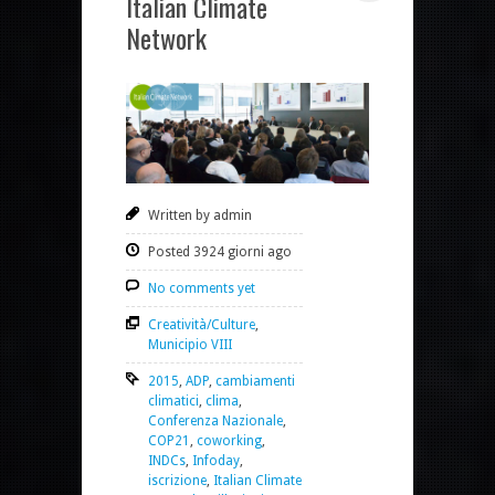
Italian Climate
Network
Written by admin
Posted 3924 giorni ago
No comments yet
Creatività/Culture
,
Municipio VIII
2015
,
ADP
,
cambiamenti
climatici
,
clima
,
Conferenza Nazionale
,
COP21
,
coworking
,
INDCs
,
Infoday
,
iscrizione
,
Italian Climate