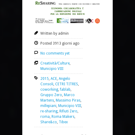
Written by admin
Posted 3913 giorni ago
No comments yet
Creatività/Culture
,
Municipio VIII
2015
,
ACE
,
Angelo
Consoli
,
CETRI TITRES
,
coworking
,
fablab
,
Gruppo Zero
,
Marco
Martens
,
Massimo Piras
,
millepiani
,
Municipio VIII
,
re-sharing
,
Rifiuti Zero
,
roma
,
Roma Makers
,
Share&co
,
Tibex