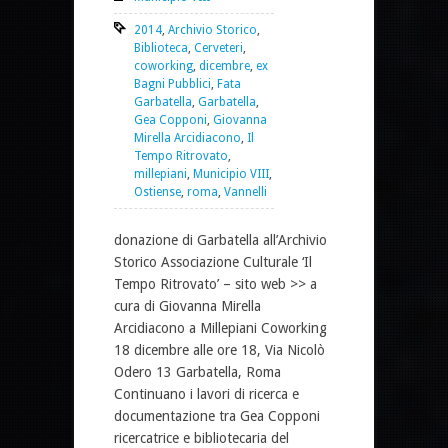
2014
,
Archivio Storico
,
Biblioteca
,
Cerveteri
,
coworking
,
dicembre
,
ex
Bagni Pubblici
,
Fata
Garbatella
,
Garbatella
,
Gea Copponi
,
Giovanna
Mirella Arcidiacono
,
Il
Tempo Ritrovato
,
millepiani
,
Municipio VIII
,
Ostiense
,
roma
,
Vannelli
donazione di Garbatella all’Archivio
Storico Associazione Culturale ‘Il
Tempo Ritrovato’ – sito web >> a
cura di Giovanna Mirella
Arcidiacono a Millepiani Coworking
18 dicembre alle ore 18, Via Nicolò
Odero 13 Garbatella, Roma
Continuano i lavori di ricerca e
documentazione tra Gea Copponi
ricercatrice e bibliotecaria del