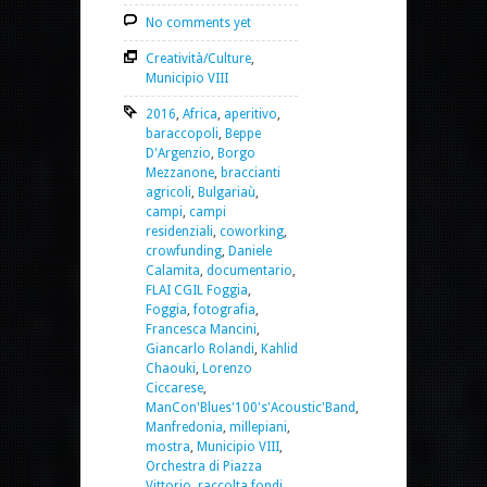
No comments yet
Creatività/Culture
,
Municipio VIII
2016
,
Africa
,
aperitivo
,
baraccopoli
,
Beppe
D'Argenzio
,
Borgo
Mezzanone
,
braccianti
agricoli
,
Bulgariaù
,
campi
,
campi
residenziali
,
coworking
,
crowfunding
,
Daniele
Calamita
,
documentario
,
FLAI CGIL Foggia
,
Foggia
,
fotografia
,
Francesca Mancini
,
Giancarlo Rolandi
,
Kahlid
Chaouki
,
Lorenzo
Ciccarese
,
ManCon'Blues'100's'Acoustic'Band
,
Manfredonia
,
millepiani
,
mostra
,
Municipio VIII
,
Orchestra di Piazza
Vittorio
,
raccolta fondi
,