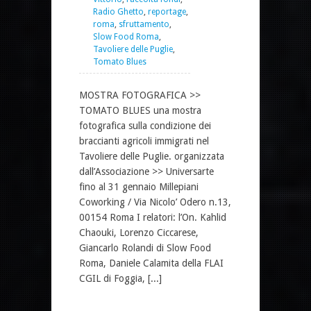
Radio Ghetto
,
reportage
,
roma
,
sfruttamento
,
Slow Food Roma
,
Tavoliere delle Puglie
,
Tomato Blues
MOSTRA FOTOGRAFICA >>
TOMATO BLUES una mostra
fotografica sulla condizione dei
braccianti agricoli immigrati nel
Tavoliere delle Puglie. organizzata
dall’Associazione >> Universarte
fino al 31 gennaio Millepiani
Coworking / Via Nicolo’ Odero n.13,
00154 Roma I relatori: l’On. Kahlid
Chaouki, Lorenzo Ciccarese,
Giancarlo Rolandi di Slow Food
Roma, Daniele Calamita della FLAI
CGIL di Foggia, [...]