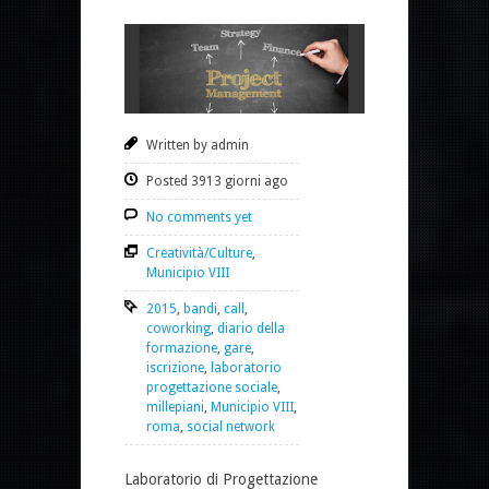
Written by admin
Posted 3913 giorni ago
No comments yet
Creatività/Culture
,
Municipio VIII
2015
,
bandi
,
call
,
coworking
,
diario della
formazione
,
gare
,
iscrizione
,
laboratorio
progettazione sociale
,
millepiani
,
Municipio VIII
,
roma
,
social network
Laboratorio di Progettazione