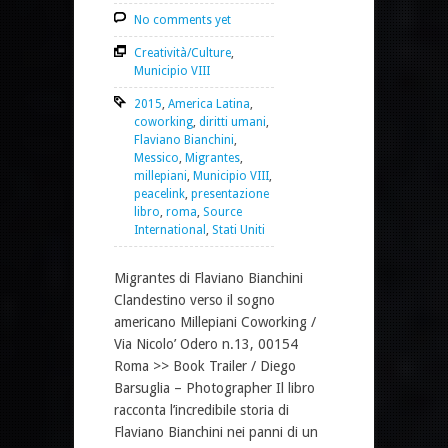
No comments yet
Creatività/Culture
,
Municipio VIII
2015
,
America Latina
,
coworking
,
diritti umani
,
Flaviano Bianchini
,
Messico
,
Migrantes
,
millepiani
,
Municipio VIII
,
peacelink
,
presentazione
libro
,
roma
,
Source
International
,
Stati Uniti
Migrantes di Flaviano Bianchini
Clandestino verso il sogno
americano Millepiani Coworking /
Via Nicolo’ Odero n.13, 00154
Roma >> Book Trailer / Diego
Barsuglia – Photographer Il libro
racconta l’incredibile storia di
Flaviano Bianchini nei panni di un