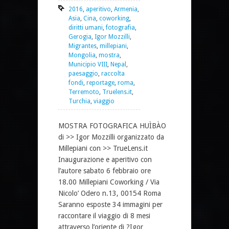
2016
,
aperitivo
,
Armenia
,
Asia
,
Cina
,
coworking
,
diritti umani
,
fotografia
,
Gerogia
,
Igor Mozzilli
,
Migrantes
,
millepiani
,
Mongolia
,
mostra
,
Municipio VIII
,
Nepal
,
paesaggio
,
raccolta
fondi
,
reportage
,
roma
,
Terremoto
,
Truelens.it
,
Turchia
,
viaggio
MOSTRA FOTOGRAFICA HUÌBÀO
di >> Igor Mozzilli organizzato da
Millepiani con >> TrueLens.it
Inaugurazione e aperitivo con
l’autore sabato 6 febbraio ore
18.00 Millepiani Coworking / Via
Nicolo’ Odero n.13, 00154 Roma
Saranno esposte 34 immagini per
raccontare il viaggio di 8 mesi
attraverso l’oriente di ?Igor