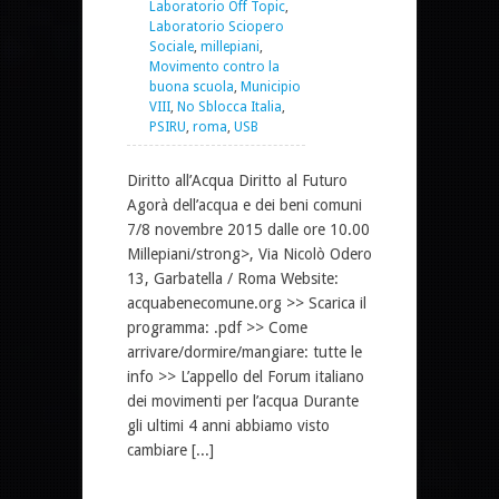
Laboratorio Off Topic
,
Laboratorio Sciopero
Sociale
,
millepiani
,
Movimento contro la
buona scuola
,
Municipio
VIII
,
No Sblocca Italia
,
PSIRU
,
roma
,
USB
Diritto all’Acqua Diritto al Futuro
Agorà dell’acqua e dei beni comuni
7/8 novembre 2015 dalle ore 10.00
Millepiani/strong>, Via Nicolò Odero
13, Garbatella / Roma Website:
acquabenecomune.org >> Scarica il
programma: .pdf >> Come
arrivare/dormire/mangiare: tutte le
info >> L’appello del Forum italiano
dei movimenti per l’acqua Durante
gli ultimi 4 anni abbiamo visto
cambiare [...]