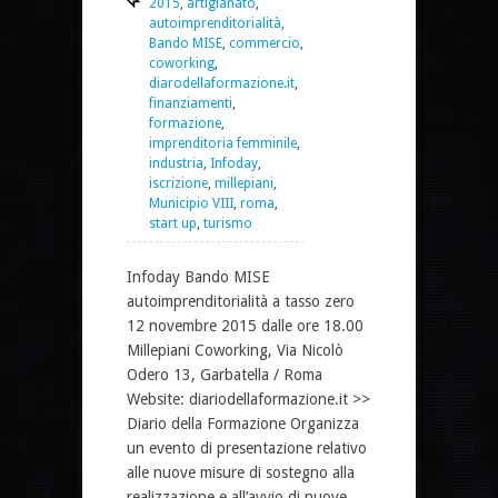
2015
,
artigianato
,
autoimprenditorialità
,
Bando MISE
,
commercio
,
coworking
,
diarodellaformazione.it
,
finanziamenti
,
formazione
,
imprenditoria femminile
,
industria
,
Infoday
,
iscrizione
,
millepiani
,
Municipio VIII
,
roma
,
start up
,
turismo
Infoday Bando MISE
autoimprenditorialità a tasso zero
12 novembre 2015 dalle ore 18.00
Millepiani Coworking, Via Nicolò
Odero 13, Garbatella / Roma
Website: diariodellaformazione.it >>
Diario della Formazione Organizza
un evento di presentazione relativo
alle nuove misure di sostegno alla
realizzazione e all’avvio di nuove