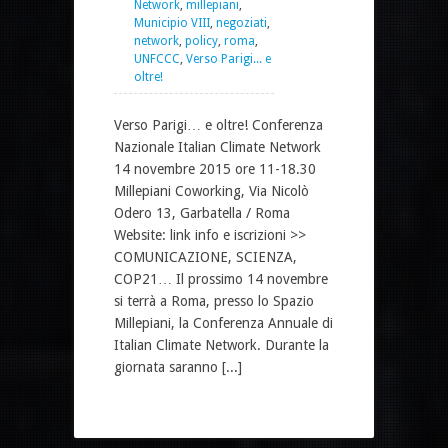
Network
,
millepiani
,
Municipio VIII
,
negoziati
,
network
,
policy
,
roma
,
UNFCCC
,
Verso Parigi... e
oltre!
Verso Parigi… e oltre! Conferenza
Nazionale Italian Climate Network
14 novembre 2015 ore 11-18.30
Millepiani Coworking, Via Nicolò
Odero 13, Garbatella / Roma
Website: link info e iscrizioni >>
COMUNICAZIONE, SCIENZA,
COP21… Il prossimo 14 novembre
si terrà a Roma, presso lo Spazio
Millepiani, la Conferenza Annuale di
Italian Climate Network. Durante la
giornata saranno [...]