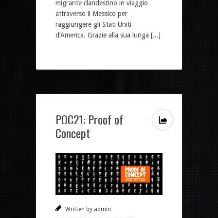
migrante clandestino in viaggio
attraverso il Messico per
raggiungere gli Stati Uniti
d’America. Grazie alla sua lunga [...]
POC21: Proof of
Concept
Written by admin