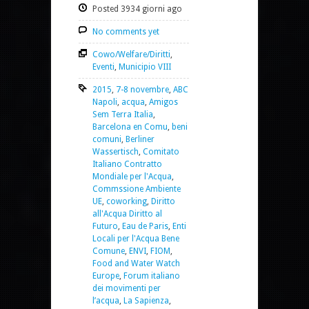
Posted 3934 giorni ago
No comments yet
Cowo/Welfare/Diritti
,
Eventi
,
Municipio VIII
2015
,
7-8 novembre
,
ABC
Napoli
,
acqua
,
Amigos
Sem Terra Italia
,
Barcelona en Comu
,
beni
comuni
,
Berliner
Wassertisch
,
Comitato
Italiano Contratto
Mondiale per l'Acqua
,
Commssione Ambiente
UE
,
coworking
,
Diritto
all'Acqua Diritto al
Futuro
,
Eau de Paris
,
Enti
Locali per l'Acqua Bene
Comune
,
ENVI
,
FIOM
,
Food and Water Watch
Europe
,
Forum italiano
dei movimenti per
l’acqua
,
La Sapienza
,