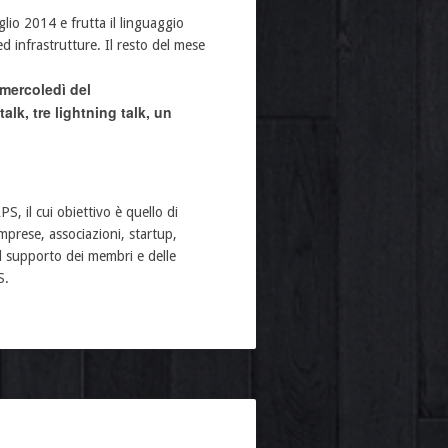
lio 2014 e frutta il linguaggio
d infrastrutture. Il resto del mese
 mercoledì del
alk, tre lightning talk, un
S, il cui obiettivo è quello di
mprese, associazioni, startup,
l supporto dei membri e delle
S.