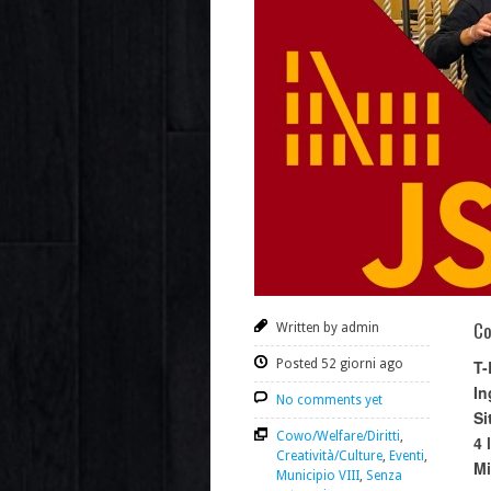
Co
Written by admin
Posted 52 giorni ago
T-
In
No comments yet
Si
Cowo/Welfare/Diritti
,
4 
Creatività/Culture
,
Eventi
,
Mi
Municipio VIII
,
Senza