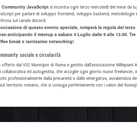
 Community JavaScript
si incontra ogni terzo mercoledì del mese da lug
vaScript per parlare di sviluppo frontend, sviluppo backend, metodologie e
 ritrova sul canale discord.
 occasione di questo evento speciale, romperà la regola del terzo
se:anticipando il meetup a sabato 4 Luglio dalle 9 alle 13:00. Tre t
ffee break e tantissimo networking!
mmunity: sociale e circolarità
 offerto dal VIII Municipio di Roma e gestito dall’associazione Millepiani AP
 collaborativa ed autogestita, che accoglie ogni giorno nuovi freelancer, i
pito professionalmente dalla precarietá o dalle emergenze, avvalendosi de
ul territorio romano, che si coniuga perfettamente con i valori del RomaJ