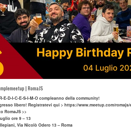
mplemeetup | RomaJS
R-E-D-I-C-E-S-I-M-O compleanno della community!
gresso libero! Registratevi qui >
https://www.meetup.com/romajs/
to RomaJS >>
luglio ore 9 – 13
llepiani, Via Nicolò Odero 13 – Roma