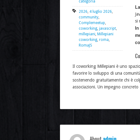
categoria
La
2026
,
4 luglio 2026
,
Ja
community
,
si
Complemeetup
,
In
coworking
,
javascript
,
millepiani
,
Millepiani
me
coworking
,
roma
,
co
RomaJS
Co
Il coworking Millepiani è uno spazio
favorire lo sviluppo di una comunità
sostenendo gratuitamente chi è col
associazioni. Un impegno concreto s
About
admin