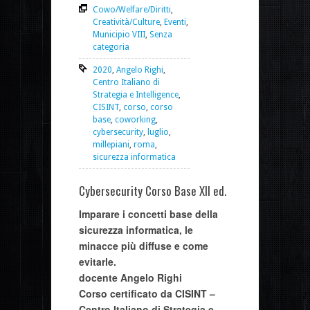
Cowo/Welfare/Diritti
,
Creatività/Culture
,
Eventi
,
Municipio VIII
,
Senza
categoria
2020
,
Angelo Righi
,
Centro Italiano di
Strategia e Intelligence
,
CISINT
,
corso
,
corso
base
,
coworking
,
cybersecurity
,
luglio
,
millepiani
,
roma
,
sicurezza informatica
Cybersecurity Corso Base XII ed.
Imparare i concetti base della
sicurezza informatica, le
minacce più diffuse e come
evitarle.
docente Angelo Righi
Corso certificato da CISINT –
Centro Italiano di Strategia e