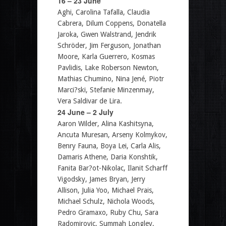
16 – 23 June
Aghi, Carolina Tafalla, Claudia
Cabrera, Dilum Coppens, Donatella
Jaroka, Gwen Walstrand, Jendrik
Schröder, Jim Ferguson, Jonathan
Moore, Karla Guerrero, Kosmas
Pavlidis, Lake Roberson Newton,
Mathias Chumino, Nina Jené, Piotr
Marci?ski, Stefanie Minzenmay,
Vera Saldivar de Lira.
24 June – 2 July
Aaron Wilder, Alina Kashitsyna,
Ancuta Muresan, Arseny Kolmykov,
Benry Fauna, Boya Lei, Carla Alis,
Damaris Athene, Daria Konshtik,
Fanita Bar?ot-Nikolac, Ilanit Scharff
Vigodsky, James Bryan, Jerry
Allison, Julia Yoo, Michael Prais,
Michael Schulz, Nichola Woods,
Pedro Gramaxo, Ruby Chu, Sara
Radomirovic, Summah Longley,