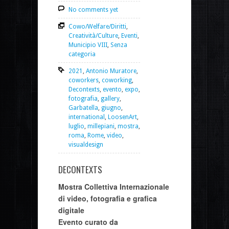
No comments yet
Cowo/Welfare/Diritti
,
Creatività/Culture
,
Eventi
,
Municipio VIII
,
Senza
categoria
2021
,
Antonio Muratore
,
coworkers
,
coworking
,
Decontexts
,
evento
,
expo
,
fotografia
,
gallery
,
Garbatella
,
giugno
,
international
,
LoosenArt
,
luglio
,
millepiani
,
mostra
,
roma
,
Rome
,
video
,
visualdesign
DECONTEXTS
Mostra Collettiva Internazionale
di video, fotografia e grafica
digitale
Evento curato da