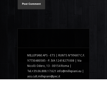
Post Comment
MILLEPIANI APS - ETS | RUNTS N°99687 C.F.
97730480585 - P. IVA 12418271008 | Via
Nicolò Odero, 13 - 00154 Roma |
Tel.+39.06.888.17.621 info@millepiani.eu |
ass.cult.millepiani@pec.it