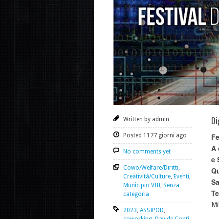
Di
Written by admin
Posted 1177 giorni ago
Fe
A 
No comments yet
e
Cowo/Welfare/Diritti
,
Qu
Creatività/Culture
,
Eventi
,
Sa
Municipio VIII
,
Senza
Te
categoria
Mi
2023
,
ASSIPOD
,