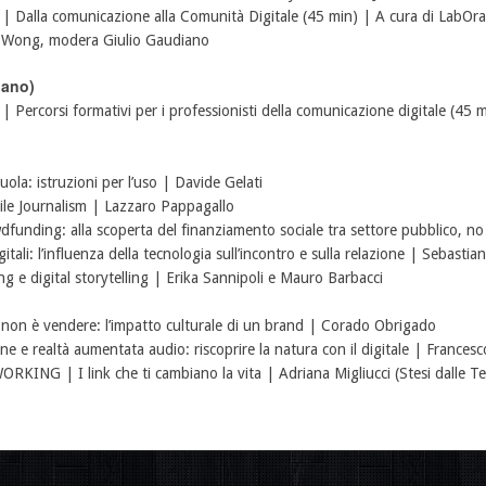
alla comunicazione alla Comunità Digitale (45 min) | A cura di LabOr
o Wong, modera Giulio Gaudiano
ano)
corsi formativi per i professionisti della comunicazione digitale (45 
ola: istruzioni per l’uso | Davide Gelati
le Journalism | Lazzaro Pappagallo
ing: alla scoperta del finanziamento sociale tra settore pubblico, no p
li: l’influenza della tecnologia sull’incontro e sulla relazione | Sebasti
e digital storytelling | Erika Sannipoli e Mauro Barbacci
on è vendere: l’impatto culturale di un brand | Corado Obrigado
e realtà aumentata audio: riscoprire la natura con il digitale | Francesc
NG | I link che ti cambiano la vita | Adriana Migliucci (Stesi dalle T