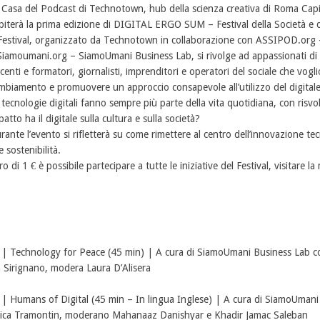
 Casa del Podcast di Technotown, hub della scienza creativa di Roma Capital
piterà la prima edizione di DIGITAL ERGO SUM – Festival della Società e de
 Festival, organizzato da Technotown in collaborazione con ASSIPOD.org 
Siamoumani.org – SiamoUmani Business Lab, si rivolge ad appassionati di di
centi e formatori, giornalisti, imprenditori e operatori del sociale che vogl
mbiamento e promuovere un approccio consapevole all’utilizzo del digitale
 tecnologie digitali fanno sempre più parte della vita quotidiana, con risvol
patto ha il digitale sulla cultura e sulla società?
rante l’evento si rifletterà su come rimettere al centro dell’innovazione tec
 sostenibilità.
ro di 1 € è possibile partecipare a tutte le iniziative del Festival, visitare l
chnology for Peace (45 min) | A cura di SiamoUmani Business Lab con 
m Sirignano, modera Laura D’Alisera
umans of Digital (45 min – In lingua Inglese) | A cura di SiamoUmani
vica Tramontin, moderano Mahanaaz Danishyar e Khadir Jamac Saleban