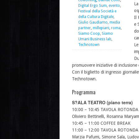
coworking
,
Davide Conti
,
La
Digital Ergo Sum
,
evento
,
os
Festival della Società e
della Cultura Digitale
,
Il
Giulio Gaudiamo
,
media
e 
partner
,
millepiani
,
roma
,
do
Siamo Coop
,
Siamo
ca
Umani Business lab
,
Le
Technotown
im
Du
promuovere iniziative di inclusione e
Con il biglietto di ingresso giornalie
Technotown.
Programma
S?ALA TEATRO (piano terra)
10:00 – 10:45 TAVOLA ROTONDA | Te
Oliviero Bettinelli, Rosanna Marya
10:45 – 11:00 COFFEE BREAK
11:00 – 12:00 TAVOLA ROTONDA | H
Marzia Pafumi, Simone Sala, Ludo