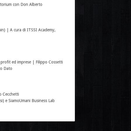
atorium con Don Alberto
min) | A cura di ITSSI Academy,
rofit ed imprese | Filippo Cossetti
ano Dato
o Cecchetti
esi) e SiamoUmani Business Lab