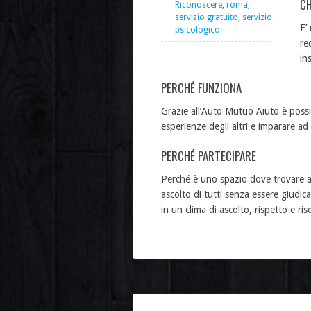
CH
Riconoscere
,
roma
,
servizio gratuito
,
servizio
E’
psicologico
re
in
PERCHÉ FUNZIONA
Grazie all’Auto Mutuo Aiuto è possib
esperienze degli altri e imparare ad 
PERCHÉ PARTECIPARE
Perché è uno spazio dove trovare alt
ascolto di tutti senza essere giudica
in un clima di ascolto, rispetto e ri