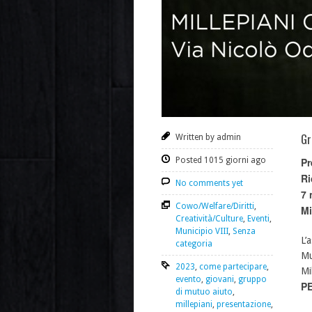
Gr
Written by admin
Posted 1015 giorni ago
Pr
Ri
No comments yet
7 
Cowo/Welfare/Diritti
,
Mi
Creatività/Culture
,
Eventi
,
Municipio VIII
,
Senza
L’
categoria
Mu
2023
,
come partecipare
,
Mi
evento
,
giovani
,
gruppo
PE
di mutuo aiuto
,
millepiani
,
presentazione
,