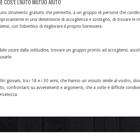
E COS’È L’AUTO MUTUO AIUTO
 uno strumento gratuito che permette, a un gruppo di persone che condivido
ciprocamente in una dimensione di accoglienza e sostegno, di trovare le ris
sieme, con l’obiettivo di migliorare il proprio benessere.
ile uscire dalla solitudine, trovare un gruppo pronto ad accogliervi, ascolta
usarle.
ri giovani, tra i 18 e i 30 anni, che hanno un vissuto simile al vostro, do
to, confrontarti su avvenimenti e argomenti, che a volte è difficile condivid
servatezza.