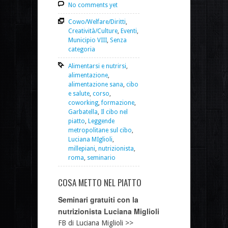
No comments yet
Cowo/Welfare/Diritti
,
Creatività/Culture
,
Eventi
,
Municipio VIII
,
Senza
categoria
Alimentarsi e nutrirsi
,
alimentazione
,
alimentazione sana
,
cibo
e salute
,
corso
,
coworking
,
formazione
,
Garbatella
,
Il cibo nel
piatto
,
Leggende
metropolitane sul cibo
,
Luciana MIglioli
,
millepiani
,
nutrizionista
,
roma
,
seminario
COSA METTO NEL PIATTO
Seminari gratuiti con la
nutrizionista Luciana Miglioli
FB di Luciana Miglioli >>