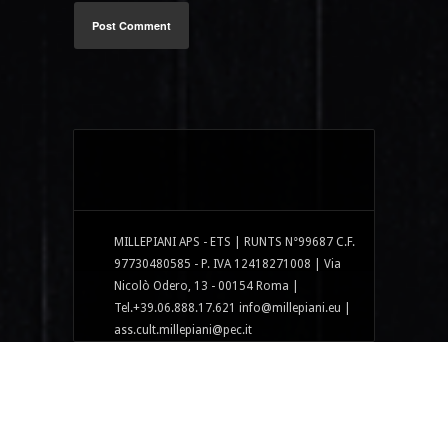
Post Comment
MILLEPIANI APS - ETS | RUNTS N°99687 C.F.
97730480585 - P. IVA 12418271008 | Via
Nicolò Odero, 13 - 00154 Roma |
Tel.+39.06.888.17.621 info@millepiani.eu |
ass.cult.millepiani@pec.it