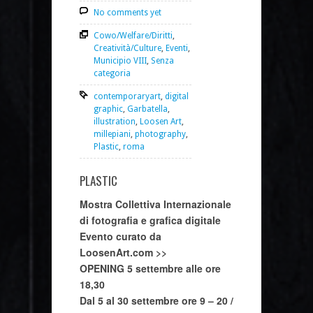
No comments yet
Cowo/Welfare/Diritti
,
Creatività/Culture
,
Eventi
,
Municipio VIII
,
Senza
categoria
contemporaryart
,
digital
graphic
,
Garbatella
,
illustration
,
Loosen Art
,
millepiani
,
photography
,
Plastic
,
roma
PLASTIC
Mostra Collettiva Internazionale
di fotografia e grafica digitale
Evento curato da
LoosenArt.com >>
OPENING 5 settembre alle ore
18,30
Dal 5 al 30 settembre ore 9 – 20 /