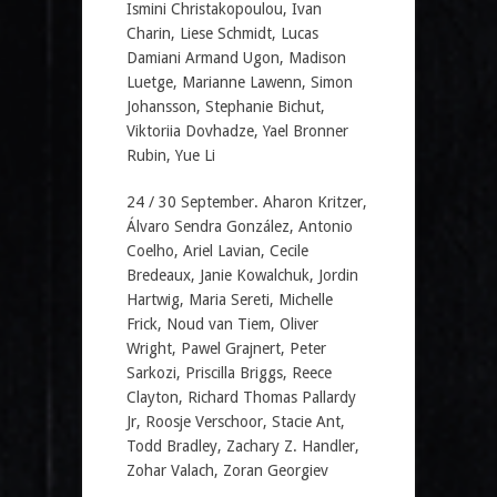
Ismini Christakopoulou, Ivan
Charin, Liese Schmidt, Lucas
Damiani Armand Ugon, Madison
Luetge, Marianne Lawenn, Simon
Johansson, Stephanie Bichut,
Viktoriia Dovhadze, Yael Bronner
Rubin, Yue Li
24 / 30 September. Aharon Kritzer,
Álvaro Sendra González, Antonio
Coelho, Ariel Lavian, Cecile
Bredeaux, Janie Kowalchuk, Jordin
Hartwig, Maria Sereti, Michelle
Frick, Noud van Tiem, Oliver
Wright, Pawel Grajnert, Peter
Sarkozi, Priscilla Briggs, Reece
Clayton, Richard Thomas Pallardy
Jr, Roosje Verschoor, Stacie Ant,
Todd Bradley, Zachary Z. Handler,
Zohar Valach, Zoran Georgiev