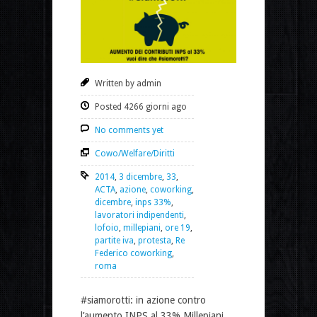
Written by admin
Posted 4266 giorni ago
No comments yet
Cowo/Welfare/Diritti
2014
,
3 dicembre
,
33
,
ACTA
,
azione
,
coworking
,
dicembre
,
inps 33%
,
lavoratori indipendenti
,
lofoio
,
millepiani
,
ore 19
,
partite iva
,
protesta
,
Re
Federico coworking
,
roma
#siamorotti: in azione contro
l’aumento INPS al 33% Millepiani