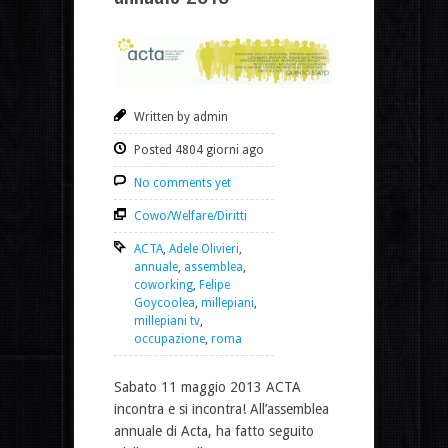
Written by admin
Posted 4804 giorni ago
No comments yet
Cowo/Welfare/Diritti
ACTA
,
Adele Olivieri
,
annuale
,
assemblea
,
coworking
,
Felipe
Goycoolea
,
millepiani
,
millepiani tv
,
occupazione
,
roma
Sabato 11 maggio 2013 ACTA
incontra e si incontra! All’assemblea
annuale di Acta, ha fatto seguito