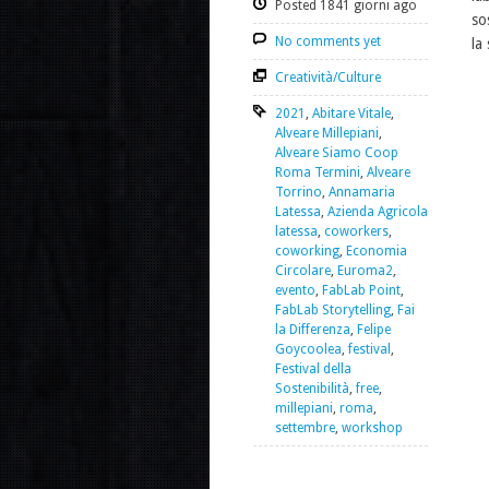
Posted 1841 giorni ago
so
No comments yet
la
Creatività/Culture
2021
,
Abitare Vitale
,
Alveare Millepiani
,
Alveare Siamo Coop
Roma Termini
,
Alveare
Torrino
,
Annamaria
Latessa
,
Azienda Agricola
latessa
,
coworkers
,
coworking
,
Economia
Circolare
,
Euroma2
,
evento
,
FabLab Point
,
FabLab Storytelling
,
Fai
la Differenza
,
Felipe
Goycoolea
,
festival
,
Festival della
Sostenibilità
,
free
,
millepiani
,
roma
,
settembre
,
workshop