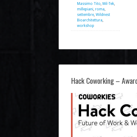
Massimo Tito
,
Mil-Tek
,
millepiani
,
roma
,
settembre
,
Wildnest
Bioarchitettura
,
workshop
Hack Coworking – Award