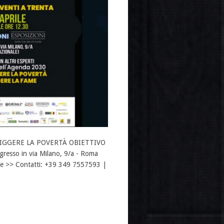
NFIGGERE LA POVERTÀ OBIETTIVO
esso in via Milano, 9/a - Roma
ile >> Contatti: +39 349 7557593 |