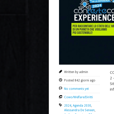
Written by admin
CO
2 
Posted 842 giorni ago
Si
No comments yet
in
Cowo/Welfare/Diritti
2024
,
Agenda 2030
,
Alessandra De Seneen
,