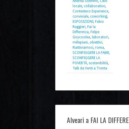
Andrea Sonnino
,
Cibo
locale
,
collaborativo
,
Contesteco Experience
,
conviviale
,
coworking
,
ESPOSIZIONI
,
Fabio
Ruggieri
,
Fai la
Differenza
,
Felipe
Goycoolea
,
laboratori
,
millepiani
,
obiettivi
,
Riattiviamoci
,
roma
,
SCONFIGGERE LA FAME
,
SCONFIGGERE LA
POVERTÀ
,
sostenibilità
,
Talk da Venti a Trenta
Alveari a FAI LA DIFFERE