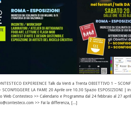
NTESTECO EXPERIENCE Talk da Venti a Trenta OBIETTIVO 1 – SCO
– SCONFIGGERE LA FAME 20 Aprile ore 10.30 Spazio ESPOSIZIONI | ingr
to Web Contesteco >> Calendario e Programma dal 24 febbraio al 27 apr
fo@contesteco.com >> Fai la differenza, [...]