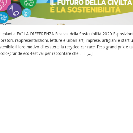
llepiani a FAI LA DIFFERENZA Festival della Sostenibilità 2020 Esposizioni d’
boratori, rappresentanzioni, letture e urban art; imprese, artigiani e start
stenibile il loro motivo di esistere; la recycled car race, l’eco grand prix e
ccolo/grande eco-festival per raccontare che… il [...]