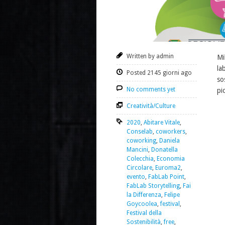
Written by admin
Mi
la
Posted 2145 giorni ago
so
No comments yet
pi
Creatività/Culture
2020
,
Abitare Vitale
,
Conselab
,
coworkers
,
coworking
,
Daniela
Mancini
,
Donatella
Colecchia
,
Economia
Circolare
,
Euroma2
,
evento
,
FabLab Point
,
FabLab Storytelling
,
Fai
la Differenza
,
Felipe
Goycoolea
,
festival
,
Festival della
Sostenibilità
,
free
,