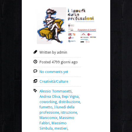
Written by admin
Posted 4799 giorni ago
No comments yet
Creatività/Culture
Alessio Tommasetti
,
Andrea Oliva
,
Bepi Vigna
,
coworking
,
distribuzione
,
fumetto
,
I lunedì della
professione
,
istruzione
,
Manicomix
,
Massimo
Fabbri
,
Massimo
Simbula
,
mestieri
,