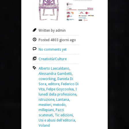
Written by admin
Posted 4803 giorni ago
No comments yet
Creatività/Culture
Alberto Laecaldano
,
Alessandra Gambetti
,
coworking
,
Daniela Di
Sora
,
editore
,
Federico Di
Vita
,
Felipe Goycoolea
,
I
lunedì della professione
,
istruzione
,
Lantana
,
mestieri
,
metodo
,
millepiani
,
Pazzi
scatenati
,
Tic edizioni
,
Usi e abusi dell'editoria
,
Voland