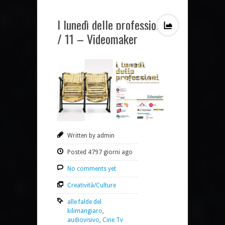
I lunedì delle professioni
/ 11 – Videomaker
Written by admin
Posted 4797 giorni ago
No comments yet
Creatività/Culture
alle falde del
kilimangiaro
,
audiovisivo
,
Cine Tv