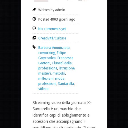
Written by admin
Posted 4803 giorni ago
No comments yet
Creatività/Culture
Barbara Annunziata
,
coworking
,
Felipe
Goycoolea
,
Francesca
Gattoni
,
I lunedì della
professione
,
istruzione
,
mestieri
,
metodo
,
millepiani
,
moda
,
professioni
,
Santarella
,
stilista
Streaming video della giornata >>
Santarella è un marchio che
identifica capi di abbigliamento e
accessori che accompagnano il
quotidiano elo straordinario. Il capo