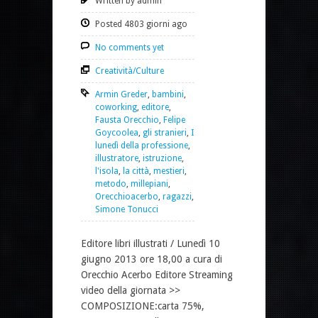
Written by admin
Posted 4803 giorni ago
No comments yet
Creatività/Culture
Armin Greder
,
bambini
,
coworking
,
editore
,
Fausta Orecchio
,
Felipe
Goycoolea
,
gli stranieri
,
I
lunedì della professione
,
illustratore
,
istruzione
,
l'isola
,
la città
,
mestieri
,
metodo
,
millepiani
,
Orecchioacerbo
,
ragazzi
,
Simone Tonucci
Editore libri illustrati / Lunedì 10
giugno 2013 ore 18,00 a cura di
Orecchio Acerbo Editore Streaming
video della giornata >>
COMPOSIZIONE:carta 75%,