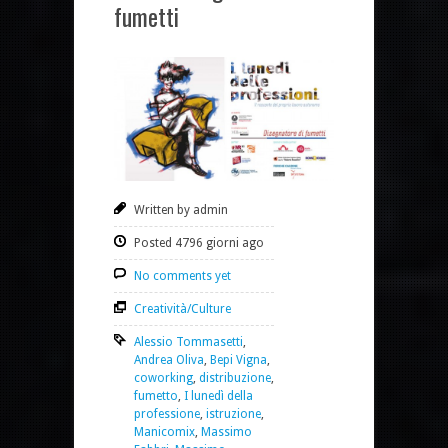
fumetti
Written by admin
Posted 4796 giorni ago
No comments yet
Creatività/Culture
Alessio Tommasetti
,
Andrea Oliva
,
Bepi Vigna
,
coworking
,
distribuzione
,
fumetto
,
I lunedì della
professione
,
istruzione
,
Manicomix
,
Massimo