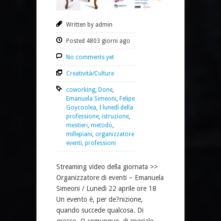
Written by admin
Posted 4803 giorni ago
No comments yet
Creatività/Culture
coworking
,
Done
,
Emanuela Simeoni
,
Felipe
Goycoolea
,
I lunedì della
professione
,
istruzione
,
mestieri
,
metodo
,
millepiani
,
organizzatore
eventi
,
professioni
Streaming video della giornata >>
Organizzatore di eventi – Emanuela
Simeoni / Lunedì 22 aprile ore 18
Un evento è, per de?nizione,
quando succede qualcosa. Di