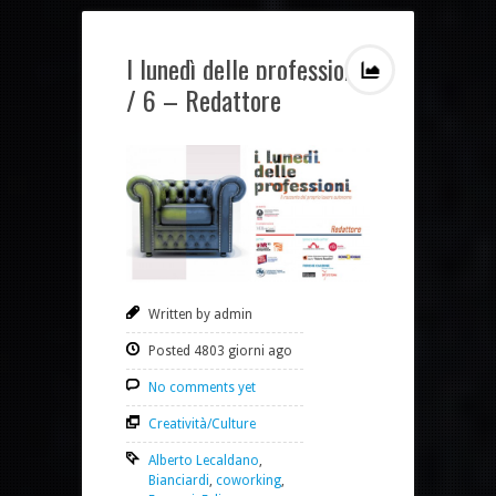
I lunedì delle professioni
/ 6 – Redattore
Written by admin
Posted 4803 giorni ago
No comments yet
Creatività/Culture
Alberto Lecaldano
,
Bianciardi
,
coworking
,