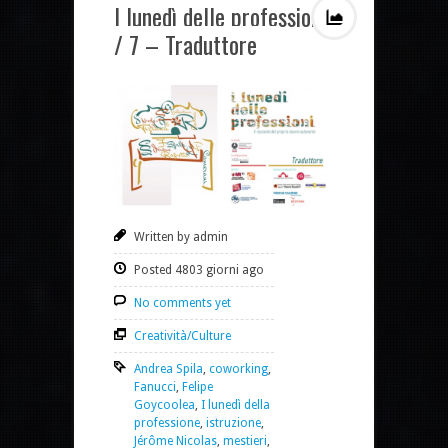
I lunedì delle professioni
/ 7 – Traduttore
Written by admin
Posted 4803 giorni ago
No comments yet
Creatività/Culture
Andrea Spila
,
coworking
,
Fanucci
,
Felipe
Goycoolea
,
I lunedì della
professione
,
istruzione
,
Jérôme Nicolas
,
mestieri
,