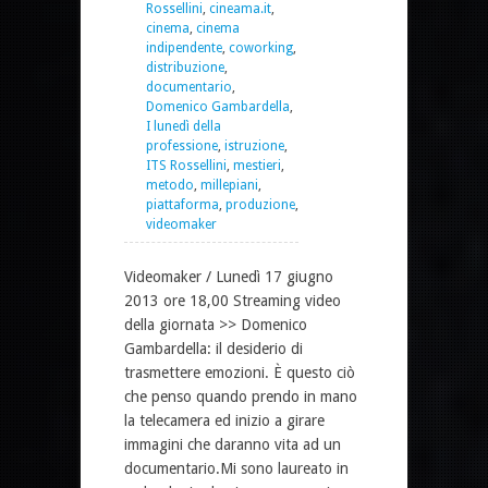
Rossellini
,
cineama.it
,
cinema
,
cinema
indipendente
,
coworking
,
distribuzione
,
documentario
,
Domenico Gambardella
,
I lunedì della
professione
,
istruzione
,
ITS Rossellini
,
mestieri
,
metodo
,
millepiani
,
piattaforma
,
produzione
,
videomaker
Videomaker / Lunedì 17 giugno
2013 ore 18,00 Streaming video
della giornata >> Domenico
Gambardella: il desiderio di
trasmettere emozioni. È questo ciò
che penso quando prendo in mano
la telecamera ed inizio a girare
immagini che daranno vita ad un
documentario.Mi sono laureato in