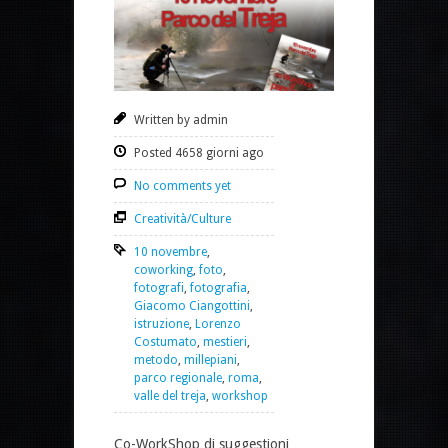
Written by admin
Posted 4658 giorni ago
No comments yet
Creatività/Culture
10 novembre
,
coworking
,
foto
,
fotografi
,
fotografia
,
Giacomo Ciangottini
,
istruzione
,
Lorenzo
Costumato
,
mestieri
,
metodo
,
millepiani
,
parco regionale
,
roma
,
valle del treja
,
workshop
Co-WorkShop di suggestioni