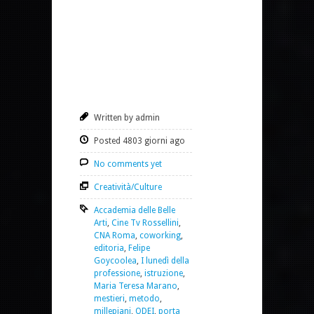
Written by admin
Posted 4803 giorni ago
No comments yet
Creatività/Culture
Accademia delle Belle
Arti
,
Cine Tv Rossellini
,
CNA Roma
,
coworking
,
editoria
,
Felipe
Goycoolea
,
I lunedì della
professione
,
istruzione
,
Maria Teresa Marano
,
mestieri
,
metodo
,
millepiani
,
ODEI
,
porta