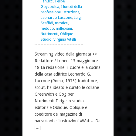
Fanucci
,
Felipe
Goycoolea
,
I lunedì della
professione
,
istruzione
,
Leonardo Luccone
,
Luigi
Scaffidi
,
mestieri
,
metodo
,
millepiani
,
Nutrimenti
,
Oblique
Studio
,
Virginia Vitelli
Streaming video della giornata >>
Redattore / Lunedì 13 maggio ore
18 La redazione: il cuore e la cucina
della casa editrice Leonardo G.
Luccone (Roma, 1973) traduttore,
scout, ha ideato e curato le collane
Greenwich e Gog per
Nutrimenti.Dirige lo studio
editoriale Oblique. Oblique è
coeditore del magazine di
narrazioni e illustrazioni «Watt». Da
[...]