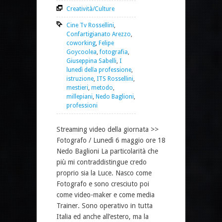
Creatività/Culture
Cine Tv Rossellini
,
Confartigianato Arezzo
,
coworking
,
Felipe
Goycoolea
,
fotografia
,
Giuseppina Sabelli
,
I
lunedì della professione
,
istruzione
,
ITS Rossellini
,
mestieri
,
metodo
,
millepiani
,
Nedo Baglioni
,
professioni
Streaming video della giornata >>
Fotografo / Lunedì 6 maggio ore 18
Nedo Baglioni La particolarità che
più mi contraddistingue credo
proprio sia la Luce. Nasco come
Fotografo e sono cresciuto poi
come video-maker e come media
Trainer. Sono operativo in tutta
Italia ed anche all’estero, ma la