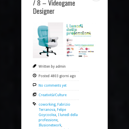
/ 8 – Videogame
Designer
Written by admin
Posted 4803 giorni ago
No comments yet
Creatività/Culture
coworking
,
Fabrizio
Terranova
,
Felipe
Goycoolea
,
I lunedì della
professione
,
Illusionetwork
,