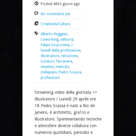
Posted 4803 giorni ago
No comments yet
Creatività/Culture
Alberto Ruggieri
,
coworking
,
editoria
,
Felipe Goycoolea
,
I
lunedì della professione
,
illustratore
,
istruzione
,
Lorenzo Terranera
,
mestieri
,
metodo
,
millepiani
,
Pedro Scassa
,
professioni
Streaming video della giornata >>
Illustratore / Lunedì 29 aprile ore
18 Pedro Scassa è nato a Rio de
Janeiro, è architetto, gra?co e
illustratore. Sperimentando tecniche
e atmosfere diverse collabora con
numerosi quotidiani, periodici e