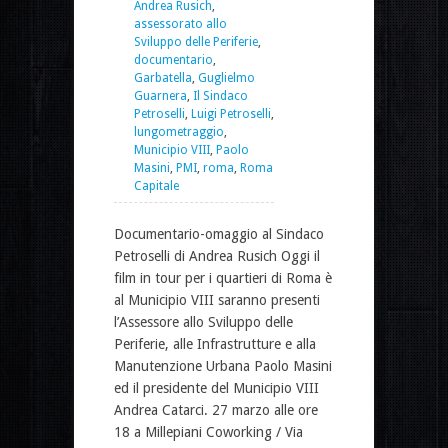
Andrea Rusich
,
assessorato allo
Sviluppo delle Periferie
,
documentario
,
Garbatella
,
Guglielmo
Guarnera
,
Il Sindaco
Petroselli
,
Luigi Petroselli
,
lungometraggio
,
Municipio VIII
,
Paolo
Masini
,
PMI
,
roma
,
Roma
Capitale
Documentario-omaggio al Sindaco
Petroselli di Andrea Rusich Oggi il
film in tour per i quartieri di Roma è
al Municipio VIII saranno presenti
l’Assessore allo Sviluppo delle
Periferie, alle Infrastrutture e alla
Manutenzione Urbana Paolo Masini
ed il presidente del Municipio VIII
Andrea Catarci. 27 marzo alle ore
18 a Millepiani Coworking / Via