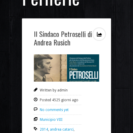
Il Sindaco Petroselli di
Andrea Rusich
Written by admin
Posted 4525 giorni ago
No comments yet
Municipio VIII
2014
,
andrea catarci
,