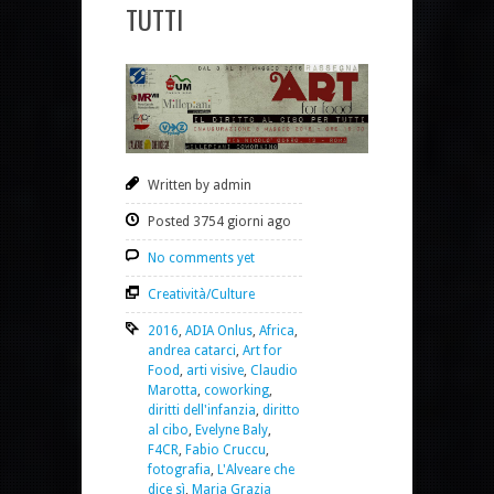
TUTTI
Written by admin
Posted 3754 giorni ago
No comments yet
Creatività/Culture
2016
,
ADIA Onlus
,
Africa
,
andrea catarci
,
Art for
Food
,
arti visive
,
Claudio
Marotta
,
coworking
,
diritti dell'infanzia
,
diritto
al cibo
,
Evelyne Baly
,
F4CR
,
Fabio Cruccu
,
fotografia
,
L'Alveare che
dice sì
,
Maria Grazia