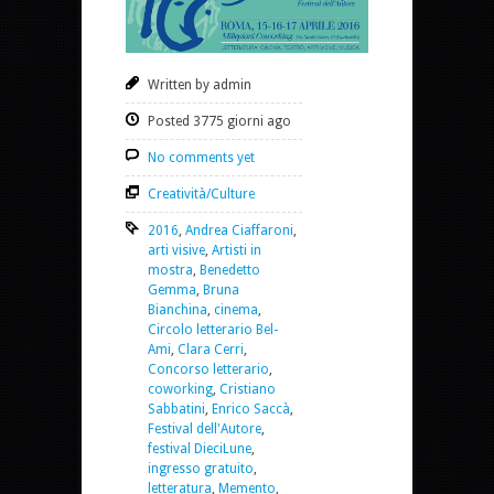
Written by admin
Posted 3775 giorni ago
No comments yet
Creatività/Culture
2016
,
Andrea Ciaffaroni
,
arti visive
,
Artisti in
mostra
,
Benedetto
Gemma
,
Bruna
Bianchina
,
cinema
,
Circolo letterario Bel-
Ami
,
Clara Cerri
,
Concorso letterario
,
coworking
,
Cristiano
Sabbatini
,
Enrico Saccà
,
Festival dell'Autore
,
festival DieciLune
,
ingresso gratuito
,
letteratura
,
Memento
,