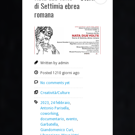
di Settimia ebrea
romana
Written by admin
Posted 1210 giorni ago
No comments yet
Creatività/Culture
2023
,
24 febbraio
,
Antonio Parisella
,
coworking
,
documentario
,
evento
,
Garbatella
,
Giandomenico Curi
,