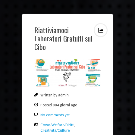
Riattiviamoci –
Laboratori Gratuiti sul
Cibo
Written by admin
Posted 884 giorni ago
No comments yet
Cowo/Welfare/Diritti
,
Creatività/Culture