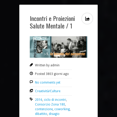
Incontri e Proiezioni
Salute Mentale / 1
Written by admin
Posted 3803 giorni ago
No comments yet
Creatività/Culture
2016
,
ciclo di incontri
,
Consorzio Zona 180
,
contenzione
,
coworking
,
dibattito
,
disagio