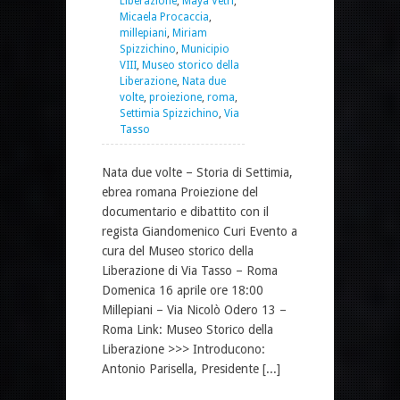
Liberazione
,
Maya Vetri
,
Micaela Procaccia
,
millepiani
,
Miriam
Spizzichino
,
Municipio
VIII
,
Museo storico della
Liberazione
,
Nata due
volte
,
proiezione
,
roma
,
Settimia Spizzichino
,
Via
Tasso
Nata due volte – Storia di Settimia,
ebrea romana Proiezione del
documentario e dibattito con il
regista Giandomenico Curi Evento a
cura del Museo storico della
Liberazione di Via Tasso – Roma
Domenica 16 aprile ore 18:00
Millepiani – Via Nicolò Odero 13 –
Roma Link: Museo Storico della
Liberazione >>> Introducono:
Antonio Parisella, Presidente [...]