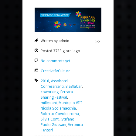
Written by admin
>>
Posted 3733 giorni ago
No comments yet
Creatività/Culture
2016
,
Assohotel
Confesercenti
,
BlaBlaCar
,
coworking
,
Ferrara
Sharing Festival
,
millepiani
,
Municipio VIII
,
Nicola Scolamacchia
,
Roberto Covolo
,
roma
,
Silvia Conti
,
Stefano
Paolo Giussani
,
Veronica
Tentori