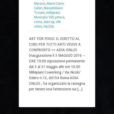
Marazzi
,
Marie Claire
Safari
,
Massimiliano
Troiani
,
millepiani
,
Municipio VIII
,
pittura
,
roma
,
start up
,
UM
onlus
,
Vip2Zip
ART FOR FOOD: IL DIRITTO AL
CIBO PER TUTTI ARTI VISIVE A
CONFRONTO >> ADIA ONLUS
Inaugurazione il 3 MAGGIO 2016 –
ORE 19:00 esposizione permanente
dal 3 al 31 maggio alle ore 16.00
Millepiani Coworking / Via Nicolo’
Odero n.13, 00154 Roma ADIA
ONLUS , ha organizzato la rassegna
per tenere viva l’attenzione sui [...]