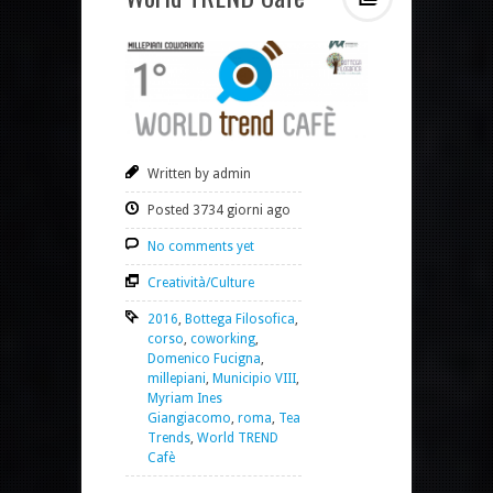
Written by admin
Posted 3734 giorni ago
No comments yet
Creatività/Culture
2016
,
Bottega Filosofica
,
corso
,
coworking
,
Domenico Fucigna
,
millepiani
,
Municipio VIII
,
Myriam Ines
Giangiacomo
,
roma
,
Tea
Trends
,
World TREND
Cafè