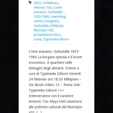
2023
,
24 febbraio
,
Antonio Tiso
,
Come
eravamo. Garbatella
1835-1960
,
coworking
,
evento
,
fotografia
,
Garbatella
,
millepiani
,
Municipio VIII
,
presentazione libro
,
roma
,
Typimedia Editore
Come eravamo. Garbatella 1835-
1960 La borgata operaia e il boom
economico. Il quartiere nelle
immagini degli abitanti. Evento a
cura di Typimedia Editore Venerdì
24 febbraio ore 18:30 Millepiani –
Via Nicolò Odero 13 – Roma Link:
Typimedia Editore >>>
Interverranno con il curatore
Antonio Tiso Maya Vetri assessora
alle politiche culturali del Municipio
VIII, [...]