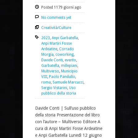
Posted 1179 giorni ago
No comments yet
Creatività/Culture
2023
,
Anpi Garbatella
,
Anpi Martiri Fosse
Ardeatine
,
Corrado
Morgia
,
coworking
,
Davide Conti
,
evento
,
Garbatella
,
millepiani
,
Multiverso
,
Municipio
VIII
,
Paolo Pandullo
,
roma
,
Samuele Marcucci
,
Sergio Vistarini
,
Uso
pubblico della storia
Davide Conti | Sull’uso pubblico
della storia Presentazione del libro
con l’autore – Multiverso Editore A
cura di Anpi Martiri Fosse Ardeatine
e Anpi Garbatella Lunedì 12 giugno