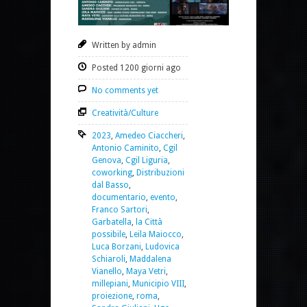
Written by admin
Posted 1200 giorni ago
No comments yet
Creatività/Culture
2023
,
Amedeo Ciaccheri
,
Antonio Caminito
,
Cgil
Genova
,
Cgil Liguria
,
coworking
,
Distribuzioni
dal Basso
,
documentario
,
evento
,
Franco Sartori
,
Garbatella
,
la Città
possibile
,
Leila Maiocco
,
Luca Borzani
,
Ludovica
Schiaroli
,
Maddalena
Vianello
,
Maya Vetri
,
millepiani
,
Municipio VIII
,
proiezione
,
roma
,