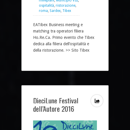
millepiani
,
Municipio VIII
,
ospitalità
,
ristorazione
,
roma
,
Sardex
,
Tibex
EATibex Business meeting e
matching tra operatori filiera
Ho.Re.Ca. Primo evento che Tibex
dedica alla filiera dell’ospitalità e
della ristorazione. >> Sito Tibex
DieciLune Festival
dell’Autore 2016