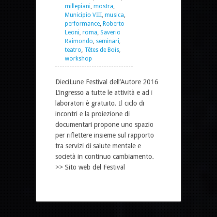
millepiani
,
mostra
,
Municipio VIII
,
musica
,
performance
,
Roberto
Leoni
,
roma
,
Saverio
Raimondo
,
seminari
,
teatro
,
Têtes de Bois
,
workshop
DieciLune Festival dell’Autore 2016
L’ingresso a tutte le attività e ad i
laboratori è gratuito. Il ciclo di
incontri e la proiezione di
documentari propone uno spazio
per riflettere insieme sul rapporto
tra servizi di salute mentale e
società in continuo cambiamento.
>> Sito web del Festival