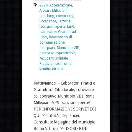
2024
,
Accelerazione
,
Alveare Millepiani
,
cosching
,
coworking
,
Eccedenze
,
Fattoria
,
iscrizioni aperte
,
km0
,
Laboratori Gratuiti sul
Cibo
,
laboratorio di
comunicazione
,
millepiani
,
Municipio VIII
,
percorso esperenziale
,
recupero solidale
,
Riattiviamoci
,
roma
,
vendita diretta
Riattiviamoci – Laboratori Pratici e
Gratuiti sul Cibo locale, conviviale,
collaborativo Municipio VIII Roma |
Millepiani APS Iscrizioni aperte!
PER INFORMAZIONI SCRIVETECI
QUI >> info@millepiani.eu
Consultate la pagina del Municipio
Roma VIII qui >> ISCRIZIONI