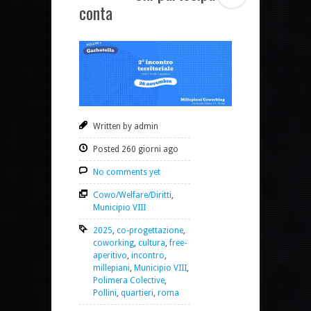
conta
Written by admin
Posted 260 giorni ago
No comments yet
Cowo/Welfare/Diritti
,
Municipio VIII
2025
,
co-progettazione
,
coworking
,
cultura
,
free-
aperitivo
,
incontro
,
millepiani
,
Municipio VIII
,
Polimera Colective
,
Pollini
,
quartieri
,
roma