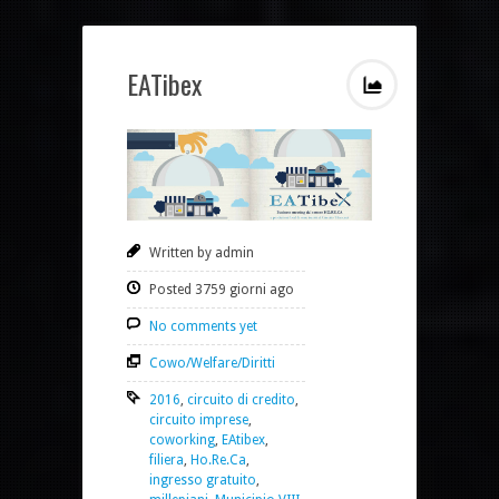
EATibex
Written by admin
Posted 3759 giorni ago
No comments yet
Cowo/Welfare/Diritti
2016
,
circuito di credito
,
circuito imprese
,
coworking
,
EAtibex
,
filiera
,
Ho.Re.Ca
,
ingresso gratuito
,