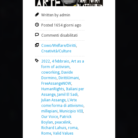
Written by admin
Posted 1654 giorni ago
Commenti disabilitati
Cowo/Welfare/Diritti
,
Creatività/Culture
2022
,
4 febbraio
,
Art as a
form of activism
,
coworking
,
Davide
Dormino
,
DirittiUmani
,
FreeAssangeNOW
,
HumanRights
,
Italiani per
Assange
,
Jamil El Sadi
,
Julian Assange
,
L'Arte
come forma di attivismo
,
millepiani
,
Municipio VIII
,
Our Voice
,
Patrick
Boylan
,
peacelink
,
Richard Lahuis
,
roma
,
Rome
,
Valid Values