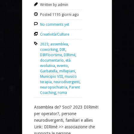
Written by admin
Posted 1195 giorni ago
No comments yet
Creatività/Culture
2023
,
assemblea
,
coworking
,
DIR
,
DIRFloortime
,
DIRimé
,
documentario
,
età
evolutiva
,
evento
,
Garbatella
,
millepiani
,
Municipio VIII
,
musico
terapia
,
neurodivergenti
,
neuropsichiatria
,
Parent
Coaching
,
roma
Assemblea de? Soci? 2023 DIRimè!
per operator?, persone
neurodivergenti, familiari e allies
Link: DIRimé >> associazione che
supporta le persone