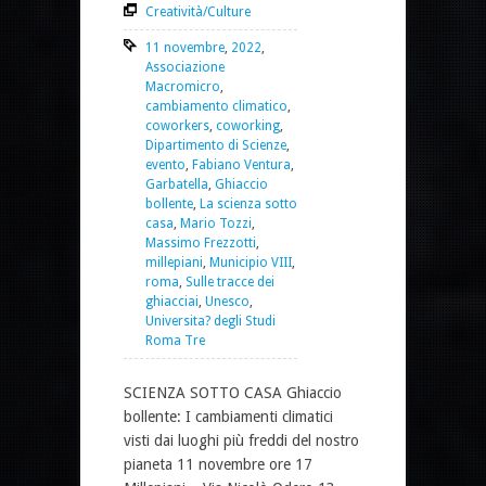
Creatività/Culture
11 novembre
,
2022
,
Associazione
Macromicro
,
cambiamento climatico
,
coworkers
,
coworking
,
Dipartimento di Scienze
,
evento
,
Fabiano Ventura
,
Garbatella
,
Ghiaccio
bollente
,
La scienza sotto
casa
,
Mario Tozzi
,
Massimo Frezzotti
,
millepiani
,
Municipio VIII
,
roma
,
Sulle tracce dei
ghiacciai
,
Unesco
,
Universita? degli Studi
Roma Tre
SCIENZA SOTTO CASA Ghiaccio
bollente: I cambiamenti climatici
visti dai luoghi più freddi del nostro
pianeta 11 novembre ore 17