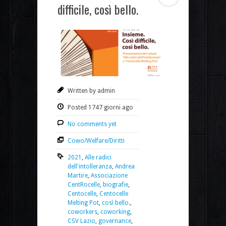
difficile, così bello.
Written by admin
Posted 1747 giorni ago
No comments yet
Cowo/Welfare/Diritti
2021
,
Alle radici
dell'intolleranza
,
Andrea
Martire
,
Associazione
CentRocelle
,
biografie
,
Centocelle
,
Centocelle
Melting Pot
,
così bello.
,
coworkers
,
coworking
,
CSV Lazio
,
governance
,