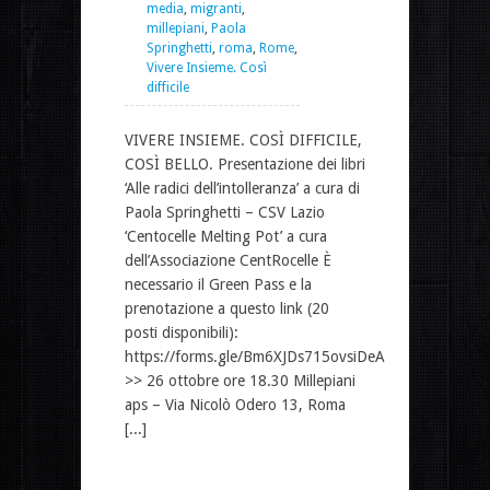
media
,
migranti
,
millepiani
,
Paola
Springhetti
,
roma
,
Rome
,
Vivere Insieme. Così
difficile
VIVERE INSIEME. COSÌ DIFFICILE,
COSÌ BELLO. Presentazione dei libri
‘Alle radici dell’intolleranza’ a cura di
Paola Springhetti – CSV Lazio
‘Centocelle Melting Pot’ a cura
dell’Associazione CentRocelle È
necessario il Green Pass e la
prenotazione a questo link (20
posti disponibili):
https://forms.gle/Bm6XJDs715ovsiDeA
>> 26 ottobre ore 18.30 Millepiani
aps – Via Nicolò Odero 13, Roma
[...]