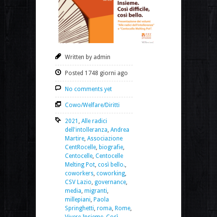
Written by admin
Posted 1748 giorni ago
No comments yet
Cowo/Welfare/Diritti
2021
,
Alle radici
dell'intolleranza
,
Andrea
Martire
,
Associazione
CentRocelle
,
biografie
,
Centocelle
,
Centocelle
Melting Pot
,
così bello.
,
coworkers
,
coworking
,
CSV Lazio
,
governance
,
media
,
migranti
,
millepiani
,
Paola
Springhetti
,
roma
,
Rome
,
Vivere Insieme. Così