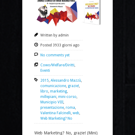
Written by admin
Posted 3933 giorni ago
No comments yet
Cowo/Welfare/Diritti
,
Eventi
2015
,
Alessandro Mazzù
,
comunicazione
,
grazie!
,
libro
,
marketing
,
millepiani
,
mini-corso
,
Municipio VIII
,
presentazione
,
roma
,
Valentina Falcinelli
,
web
,
Web Marketing? No
Web Marketing? No, grazie! (Mini)