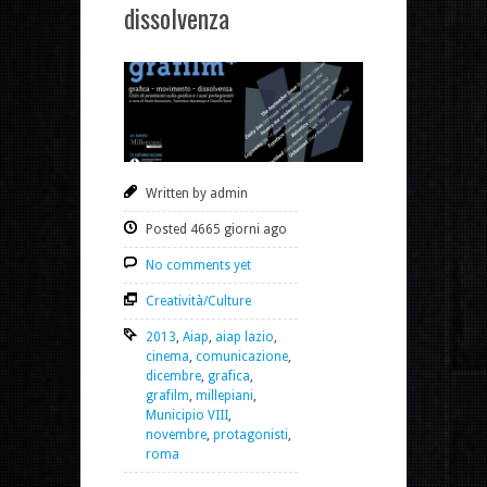
dissolvenza
Written by admin
Posted 4665 giorni ago
No comments yet
Creatività/Culture
2013
,
Aiap
,
aiap lazio
,
cinema
,
comunicazione
,
dicembre
,
grafica
,
grafilm
,
millepiani
,
Municipio VIII
,
novembre
,
protagonisti
,
roma