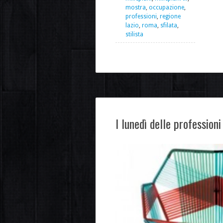
mostra
,
occupazione
,
professioni
,
regione
lazio
,
roma
,
sfilata
,
stilista
I lunedì delle professioni