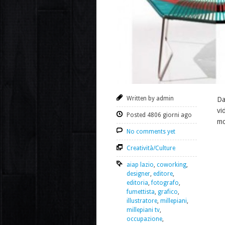
Written by admin
Da
vi
Posted 4806 giorni ago
mo
No comments yet
Creatività/Culture
aiap lazio
,
coworking
,
designer
,
editore
,
editoria
,
fotografo
,
fumettista
,
grafico
,
illustratore
,
millepiani
,
millepiani tv
,
occupazione
,