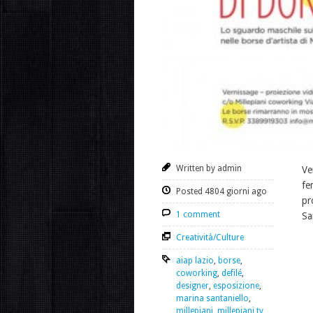
Written by admin
Ve
fe
Posted 4804 giorni ago
pr
1 comment
Sa
Creatività/Culture
aiap lazio
,
borse
,
coworking
,
defilé
,
designer
,
esposizione
,
marina santaniello
,
millepiani
,
millepiani tv
,