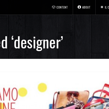
CONTENT
ABOUT
IL
d ‘designer’