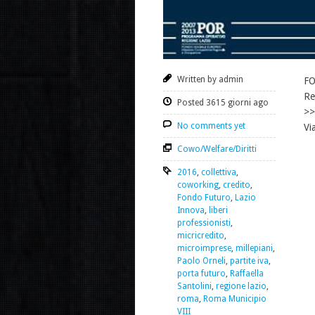
Written by admin
FO
Re
Posted 3615 giorni ago
>>
No comments yet
Vi
Cowo/Welfare/Diritti
2016
,
collettiva
,
coworking
,
credito
,
Fondo Futuro
,
Lazio
Innova
,
liberi
professionisti
,
micricredito
,
microimprese
,
millepiani
,
Paolo Orneli
,
partite iva
,
porta futuro
,
Raffaella
Santolini
,
regione lazio
,
roma
,
Roma Municipio
VIII