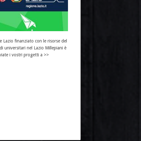
Lazio finanziato con le risorse del
 universitari nel Lazio Millepiani è
ate i vostri progetti a >>