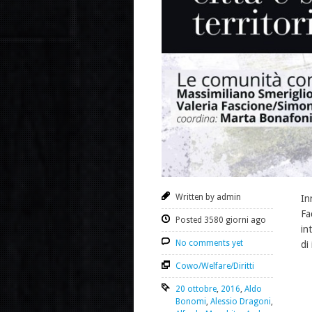
Written by admin
In
Fa
Posted 3580 giorni ago
in
No comments yet
di
Cowo/Welfare/Diritti
20 ottobre
,
2016
,
Aldo
Bonomi
,
Alessio Dragoni
,