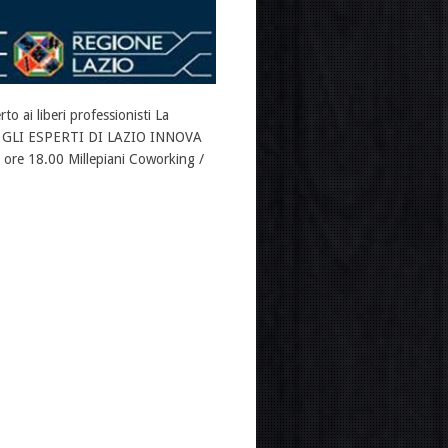
 ai liberi professionisti La
N GLI ESPERTI DI LAZIO INNOVA
 ore 18.00 Millepiani Coworking /