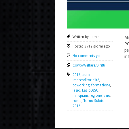
Written by admin
Mi
PO
Posted 3712 giorni ago
pa
No comments yet
in
Cowo/Welfare/Diritti
2016
,
auto-
imprenditorialità
,
coworking
,
formazione
,
lazio
,
LazioDISU
,
millepiani
,
regione lazio
,
roma
,
Torno Subito
2016