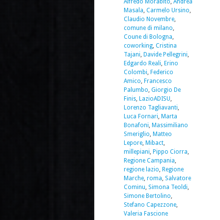
Alfredo Morabito
,
Andrea
Masala
,
Carmelo Ursino
,
Claudio Novembre
,
comune di milano
,
Coune di Bologna
,
coworking
,
Cristina
Tajani
,
Davide Pellegrini
,
Edgardo Reali
,
Erino
Colombi
,
Federico
Amico
,
Francesco
Palumbo
,
Giorgio De
Finis
,
LazioADISU
,
Lorenzo Tagliavanti
,
Luca Fornari
,
Marta
Bonafoni
,
Massimiliano
Smeriglio
,
Matteo
Lepore
,
Mibact
,
millepiani
,
Pippo Ciorra
,
Regione Campania
,
regione lazio
,
Regione
Marche
,
roma
,
Salvatore
Cominu
,
Simona Teoldi
,
Simone Bertolino
,
Stefano Capezzone
,
Valeria Fascione