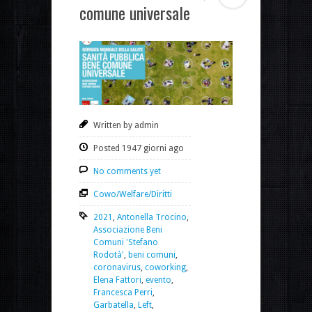
comune universale
Written by admin
Posted 1947 giorni ago
No comments yet
Cowo/Welfare/Diritti
2021
,
Antonella Trocino
,
Associazione Beni
Comuni 'Stefano
Rodotà'
,
beni comuni
,
coronavirus
,
coworking
,
Elena Fattori
,
evento
,
Francesca Perri
,
Garbatella
,
Left
,