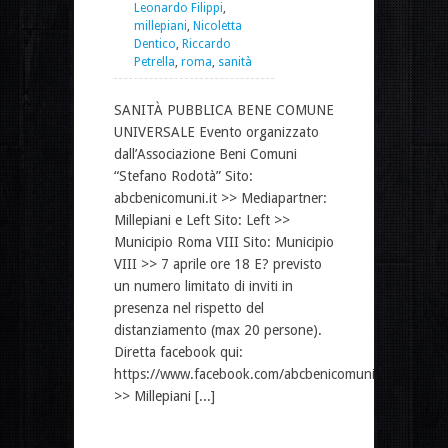
Leonardo Filippi
,
millepiani
,
Nicoletta
Dentico
,
Riccardo
Petrella
,
roma
,
sanità
SANITÀ PUBBLICA BENE COMUNE
UNIVERSALE Evento organizzato
dall’Associazione Beni Comuni
“Stefano Rodotà” Sito:
abcbenicomuni.it >> Mediapartner:
Millepiani e Left Sito: Left >>
Municipio Roma VIII Sito: Municipio
VIII >> 7 aprile ore 18 E? previsto
un numero limitato di inviti in
presenza nel rispetto del
distanziamento (max 20 persone).
Diretta facebook qui:
https://www.facebook.com/abcbenicomuni
>> Millepiani [...]