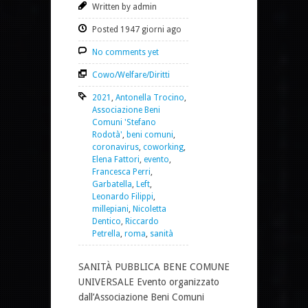
Written by admin
Posted 1947 giorni ago
No comments yet
Cowo/Welfare/Diritti
2021
,
Antonella Trocino
,
Associazione Beni
Comuni 'Stefano
Rodotà'
,
beni comuni
,
coronavirus
,
coworking
,
Elena Fattori
,
evento
,
Francesca Perri
,
Garbatella
,
Left
,
Leonardo Filippi
,
millepiani
,
Nicoletta
Dentico
,
Riccardo
Petrella
,
roma
,
sanità
SANITÀ PUBBLICA BENE COMUNE
UNIVERSALE Evento organizzato
dall’Associazione Beni Comuni