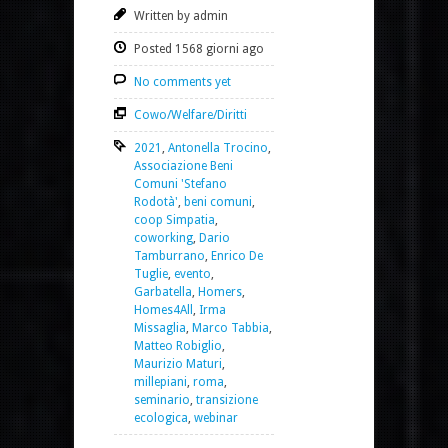
Written by admin
Posted 1568 giorni ago
No comments yet
Cowo/Welfare/Diritti
2021
,
Antonella Trocino
,
Associazione Beni
Comuni 'Stefano
Rodotà'
,
beni comuni
,
coop Simpatia
,
coworking
,
Dario
Tamburrano
,
Enrico De
Tuglie
,
evento
,
Garbatella
,
Homers
,
Homes4All
,
Irma
Missaglia
,
Marco Tabbia
,
Matteo Robiglio
,
Maurizio Maturi
,
millepiani
,
roma
,
seminario
,
transizione
ecologica
,
webinar