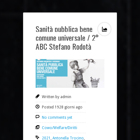
Sanità pubblica bene
comune universale / 2°
ABC Stefano Rodotà
Written by admin
Posted 1928 giorni ago
No comments yet
Cowo/Welfare/Diritti
2021
,
Antonella Trocino
,