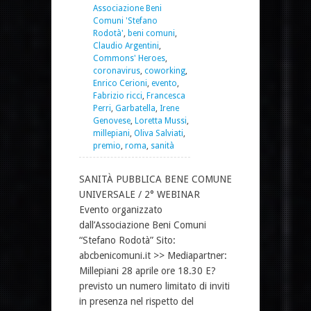
Associazione Beni
Comuni 'Stefano
Rodotà'
,
beni comuni
,
Claudio Argentini
,
Commons' Heroes
,
coronavirus
,
coworking
,
Enrico Cerioni
,
evento
,
Fabrizio ricci
,
Francesca
Perri
,
Garbatella
,
Irene
Genovese
,
Loretta Mussi
,
millepiani
,
Oliva Salviati
,
premio
,
roma
,
sanità
SANITÀ PUBBLICA BENE COMUNE
UNIVERSALE / 2° WEBINAR
Evento organizzato
dall’Associazione Beni Comuni
“Stefano Rodotà” Sito:
abcbenicomuni.it >> Mediapartner:
Millepiani 28 aprile ore 18.30 E?
previsto un numero limitato di inviti
in presenza nel rispetto del