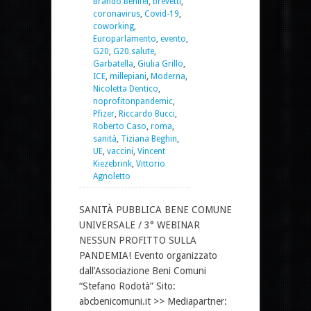
Brando Benifei
,
brevetti
,
coronavirus
,
Covid-19
,
coworking
,
Europarlamento
,
evento
,
G20
,
G20 salute
,
Garbatella
,
Giulia Grillo
,
ICE
,
millepiani
,
Moderna
,
Nicoletta Dentico
,
noprofitonpandemic
,
Pfizer
,
Riccardo Bucci
,
Roberto Caso
,
roma
,
sanità
,
Tiziana Beghin
,
UE
,
vaccini
,
Vincent
Kiezebrink
,
Vittorio
Agnoletto
SANITÀ PUBBLICA BENE COMUNE
UNIVERSALE / 3° WEBINAR
NESSUN PROFITTO SULLA
PANDEMIA! Evento organizzato
dall’Associazione Beni Comuni
“Stefano Rodotà” Sito:
abcbenicomuni.it >> Mediapartner: