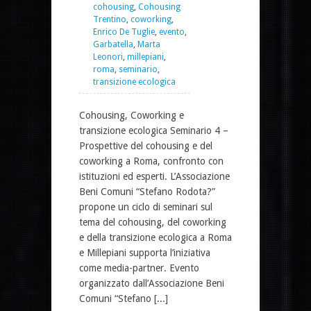
cohousing
,
Cohousing
Trentino
,
coworking
,
Enrico De Tuglie
,
evento
,
Garbatella
,
Marta
Leonori
,
millepiani
,
roma
,
seminario
,
transizione ecologica
Cohousing, Coworking e
transizione ecologica Seminario 4 –
Prospettive del cohousing e del
coworking a Roma, confronto con
istituzioni ed esperti. L’Associazione
Beni Comuni “Stefano Rodota?”
propone un ciclo di seminari sul
tema del cohousing, del coworking
e della transizione ecologica a Roma
e Millepiani supporta l’iniziativa
come media-partner. Evento
organizzato dall’Associazione Beni
Comuni “Stefano [...]