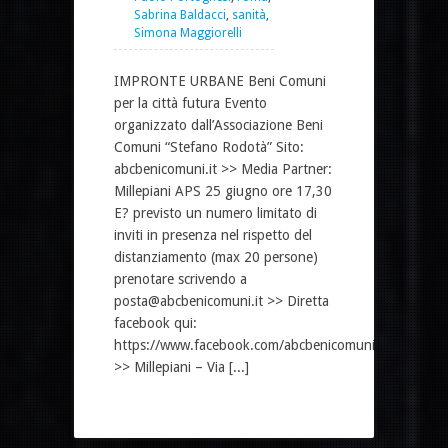
Sabrina Baldacci
,
sanità
,
Simona Maggiorelli
IMPRONTE URBANE Beni Comuni
per la città futura Evento
organizzato dall’Associazione Beni
Comuni “Stefano Rodotà” Sito:
abcbenicomuni.it >> Media Partner:
Millepiani APS 25 giugno ore 17,30
E? previsto un numero limitato di
inviti in presenza nel rispetto del
distanziamento (max 20 persone)
prenotare scrivendo a
posta@abcbenicomuni.it >> Diretta
facebook qui:
https://www.facebook.com/abcbenicomuni
>> Millepiani – Via [...]