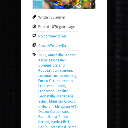
Written by admin
Posted 1870 giorni ago
No comments yet
Cowo/Welfare/Diritti
2021
,
Antonella Trocino
,
Associazione Beni
Comuni 'Stefano
Rodotà'
,
beni comuni
,
coronavirus
,
coworking
,
Enrico Cerioni
,
evento
,
Francesco Careri
,
Francesco Sanvitto
,
Garbatella
,
Marianella
Sclavi
,
Maurizio Crocco
,
millepiani
,
Millepiani APS
,
Orazio Carpenzano
,
Paola Rossi
,
Paolo
Berdini
,
Paolo Pileri
,
Paolo Portoghesi
,
roma
,