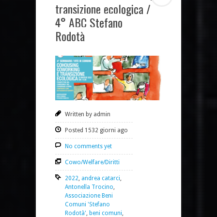
transizione ecologica /
4° ABC Stefano
Rodotà
Written by admin
Posted 1532 giorni ago
No comments yet
Cowo/Welfare/Diritti
2022
,
andrea catarci
,
Antonella Trocino
,
Associazione Beni
Comuni 'Stefano
Rodotà'
,
beni comuni
,