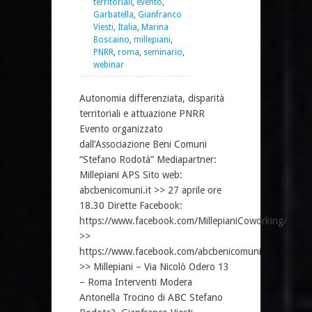
territoriali
,
evento
,
Garbatella
,
Gianfranco
Viesti
,
Italia
,
Marina
Boscaino
,
millepiani
,
PNRR
,
roma
,
seminario
,
webinar
Autonomia differenziata, disparità
territoriali e attuazione PNRR
Evento organizzato
dall’Associazione Beni Comuni
“Stefano Rodotà” Mediapartner:
Millepiani APS Sito web:
abcbenicomuni.it >> 27 aprile ore
18.30 Dirette Facebook:
https://www.facebook.com/MillepianiCoworking/
>>
https://www.facebook.com/abcbenicomuni
>> Millepiani – Via Nicolò Odero 13
– Roma Interventi Modera
Antonella Trocino di ABC Stefano