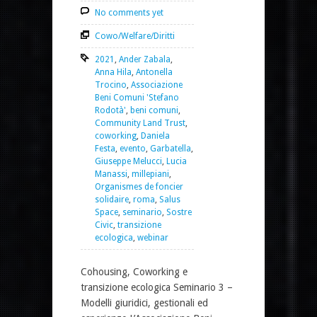
No comments yet
Cowo/Welfare/Diritti
2021
,
Ander Zabala
,
Anna Hila
,
Antonella
Trocino
,
Associazione
Beni Comuni 'Stefano
Rodotà'
,
beni comuni
,
Community Land Trust
,
coworking
,
Daniela
Festa
,
evento
,
Garbatella
,
Giuseppe Melucci
,
Lucia
Manassi
,
millepiani
,
Organismes de foncier
solidaire
,
roma
,
Salus
Space
,
seminario
,
Sostre
Civic
,
transizione
ecologica
,
webinar
Cohousing, Coworking e
transizione ecologica Seminario 3 –
Modelli giuridici, gestionali ed