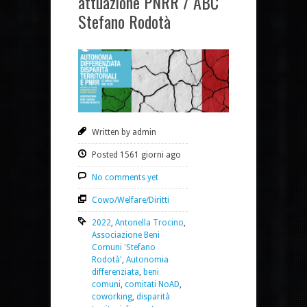
attuazione PNRR / ABC
Stefano Rodotà
Written by admin
Posted 1561 giorni ago
No comments yet
Cowo/Welfare/Diritti
2022
,
Antonella Trocino
,
Associazione Beni
Comuni 'Stefano
Rodotà'
,
Autonomia
differenziata
,
beni
comuni
,
comitati NoAD
,
coworking
,
disparità