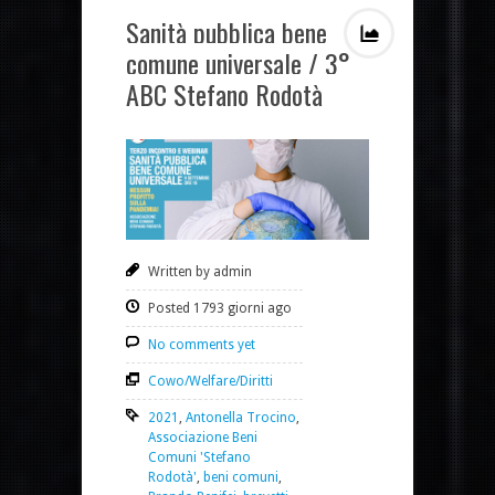
Sanità pubblica bene
comune universale / 3°
ABC Stefano Rodotà
Written by admin
Posted 1793 giorni ago
No comments yet
Cowo/Welfare/Diritti
2021
,
Antonella Trocino
,
Associazione Beni
Comuni 'Stefano
Rodotà'
,
beni comuni
,