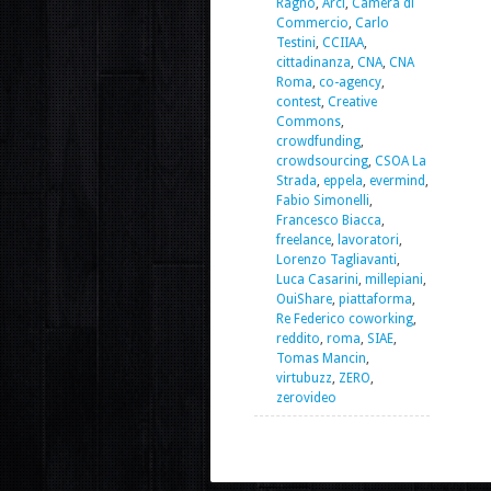
Ragno
,
Arci
,
Camera di
Commercio
,
Carlo
Testini
,
CCIIAA
,
cittadinanza
,
CNA
,
CNA
Roma
,
co-agency
,
contest
,
Creative
Commons
,
crowdfunding
,
crowdsourcing
,
CSOA La
Strada
,
eppela
,
evermind
,
Fabio Simonelli
,
Francesco Biacca
,
freelance
,
lavoratori
,
Lorenzo Tagliavanti
,
Luca Casarini
,
millepiani
,
OuiShare
,
piattaforma
,
Re Federico coworking
,
reddito
,
roma
,
SIAE
,
Tomas Mancin
,
virtubuzz
,
ZERO
,
zerovideo