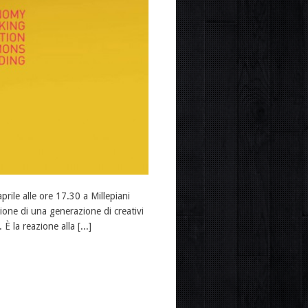
rile alle ore 17.30 a Millepiani
one di una generazione di creativi
È la reazione alla [...]