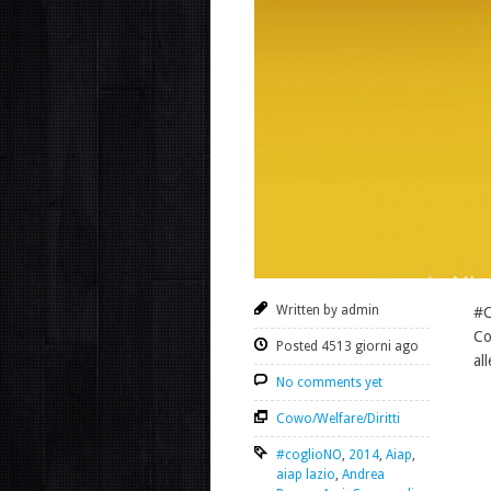
Written by admin
#C
Co
Posted 4513 giorni ago
al
No comments yet
Cowo/Welfare/Diritti
#coglioNO
,
2014
,
Aiap
,
aiap lazio
,
Andrea