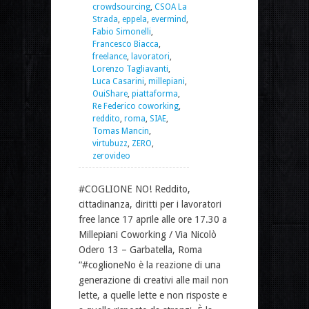
crowdsourcing
,
CSOA La
Strada
,
eppela
,
evermind
,
Fabio Simonelli
,
Francesco Biacca
,
freelance
,
lavoratori
,
Lorenzo Tagliavanti
,
Luca Casarini
,
millepiani
,
OuiShare
,
piattaforma
,
Re Federico coworking
,
reddito
,
roma
,
SIAE
,
Tomas Mancin
,
virtubuzz
,
ZERO
,
zerovideo
#COGLIONE NO! Reddito,
cittadinanza, diritti per i lavoratori
free lance 17 aprile alle ore 17.30 a
Millepiani Coworking / Via Nicolò
Odero 13 – Garbatella, Roma
“#coglioneNo è la reazione di una
generazione di creativi alle mail non
lette, a quelle lette e non risposte e