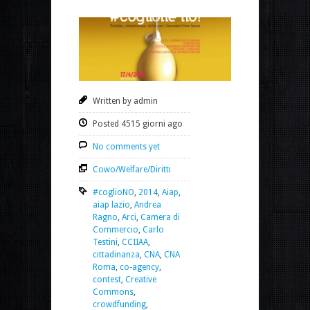
Written by admin
Posted 4515 giorni ago
No comments yet
Cowo/Welfare/Diritti
#coglioNO
,
2014
,
Aiap
,
aiap lazio
,
Andrea
Ragno
,
Arci
,
Camera di
Commercio
,
Carlo
Testini
,
CCIIAA
,
cittadinanza
,
CNA
,
CNA
Roma
,
co-agency
,
contest
,
Creative
Commons
,
crowdfunding
,