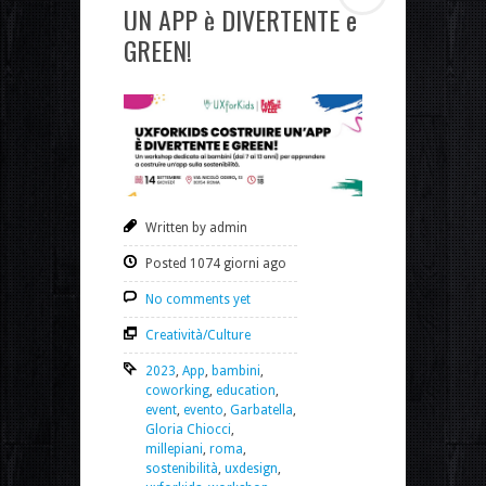
UN APP è DIVERTENTE e
GREEN!
Written by admin
Posted 1074 giorni ago
No comments yet
Creatività/Culture
2023
,
App
,
bambini
,
coworking
,
education
,
event
,
evento
,
Garbatella
,
Gloria Chiocci
,
millepiani
,
roma
,
sostenibilità
,
uxdesign
,