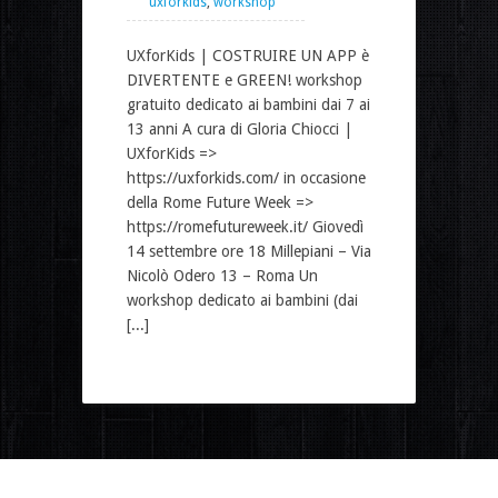
uxforkids
,
workshop
UXforKids | COSTRUIRE UN APP è
DIVERTENTE e GREEN! workshop
gratuito dedicato ai bambini dai 7 ai
13 anni A cura di Gloria Chiocci |
UXforKids =>
https://uxforkids.com/ in occasione
della Rome Future Week =>
https://romefutureweek.it/ Giovedì
14 settembre ore 18 Millepiani – Via
Nicolò Odero 13 – Roma Un
workshop dedicato ai bambini (dai
[...]