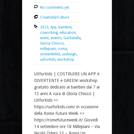
No comments yet
Creatività/Culture
2023
,
App
,
bambini
,
coworking
,
education
,
event
,
evento
,
Garbatella
,
Gloria Chiocci
,
millepiani
,
roma
,
sostenibilità
,
uxdesign
,
uxforkids
,
workshop
UXforKids | COSTRUIRE UN APP è
DIVERTENTE e GREEN! workshop
gratuito dedicato ai bambini dai 7 ai
13 anni A cura di Gloria Chiocci |
UXforKids =>
https://uxforkids.com/ in occasione
della Rome Future Week =>
https://romefutureweek.it/ Giovedì
14 settembre ore 18 Millepiani – Via
Nicolò Odero 13 – Roma Un