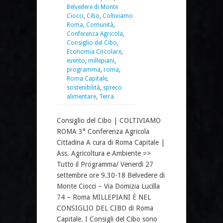
Belvedere di Monte
Ciocci
,
Cibo
,
Coltiviamo
Roma
,
Comunità
,
Conferenza Agricola
,
Consiglio del Cibo
,
Economia Circolare
,
evento
,
millepiani
,
programma
,
roma
,
Roma Capitale
,
sostenibilità
,
spreco
alimentare
,
Terra
Consiglio del Cibo | COLTIVIAMO
ROMA 3° Conferenza Agricola
Cittadina A cura di Roma Capitale |
Ass. Agricoltura e Ambiente =>
Tutto il Programma/ Venerdì 27
settembre ore 9.30-18 Belvedere di
Monte Ciocci – Via Domizia Lucilla
74 – Roma MILLEPIANI È NEL
CONSIGLIO DEL CIBO di Roma
Capitale. I Consigli del Cibo sono