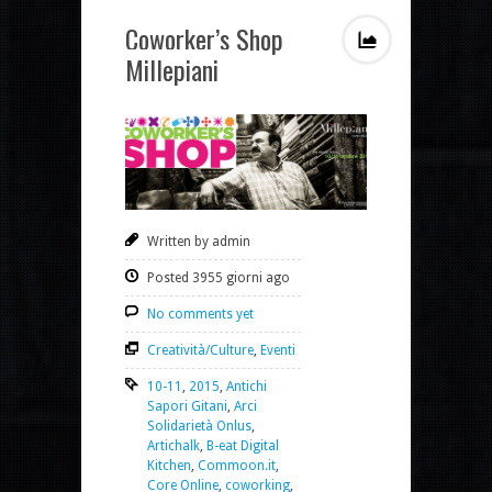
Coworker’s Shop
Millepiani
Written by admin
Posted 3955 giorni ago
No comments yet
Creatività/Culture
,
Eventi
10-11
,
2015
,
Antichi
Sapori Gitani
,
Arci
Solidarietà Onlus
,
Artichalk
,
B-eat Digital
Kitchen
,
Commoon.it
,
Core Online
,
coworking
,