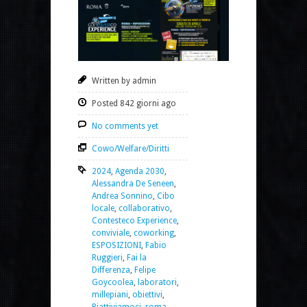
Written by admin
Posted 842 giorni ago
No comments yet
Cowo/Welfare/Diritti
2024
,
Agenda 2030
,
Alessandra De Seneen
,
Andrea Sonnino
,
Cibo
locale
,
collaborativo
,
Contesteco Experience
,
conviviale
,
coworking
,
ESPOSIZIONI
,
Fabio
Ruggieri
,
Fai la
Differenza
,
Felipe
Goycoolea
,
laboratori
,
millepiani
,
obiettivi
,
Riattiviamoci
,
roma
,