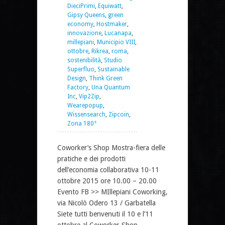
DieciPrimi
,
Equiwatt
,
Gipsy Queens
,
green
economy
,
Hostmaker
,
innovazione
,
Lucanapa
,
millepiani
,
Municipio VIII
,
ottobre
,
Rikrea
,
roma
,
sostenibilità
,
Studio
Superfluo
,
Sustainable
Design
,
Think Green
Factory
,
Una Quantum
Inc
,
Vip2Zip
,
Wearepopup
,
Wissensearch
,
Zipcoin
,
Zona 180°
Coworker’s Shop Mostra-fiera delle
pratiche e dei prodotti
dell’economia collaborativa 10-11
ottobre 2015 ore 10.00 – 20.00
Evento FB >> MIllepiani Coworking,
via Nicolò Odero 13 / Garbatella
Siete tutti benvenuti il 10 e l’11