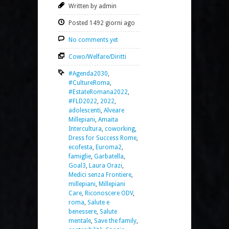
Written by admin
Posted 1492 giorni ago
No comments yet
Cowo/Welfare/Diritti
#Agenda2030
,
#CultureRoma
,
#EstateRomana2022
,
#FLD2022
,
2022
,
adolescenti
,
Alveare
Millepiani
,
Amaita
Intercultura
,
coworking
,
Dress for Success Rome
,
ecofesta
,
Euroma2
,
famiglie
,
Garbatella
,
Goal3
,
Laura Orazi
,
Medici senza Frontiere
,
millepiani
,
Millepiani
Care
,
Riconoscere ODV
,
roma
,
Salute e
benessere
,
Salute
mentale
,
Save the family
,