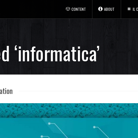
CONTENT
ABOUT
IL
d ‘informatica’
ation