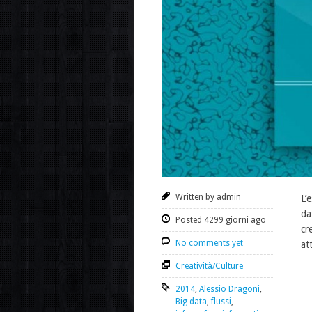
Written by admin
L’
da
Posted 4299 giorni ago
cr
No comments yet
at
Creatività/Culture
2014
,
Alessio Dragoni
,
Big data
,
flussi
,