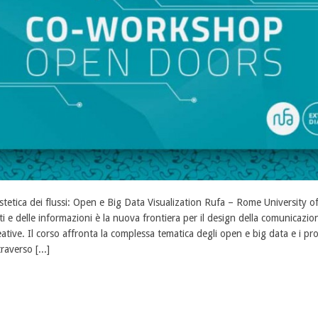
estetica dei flussi: Open e Big Data Visualization Rufa – Rome University of
ti e delle informazioni è la nuova frontiera per il design della comunicazione 
eative. Il corso affronta la complessa tematica degli open e big data e i proc
traverso [...]